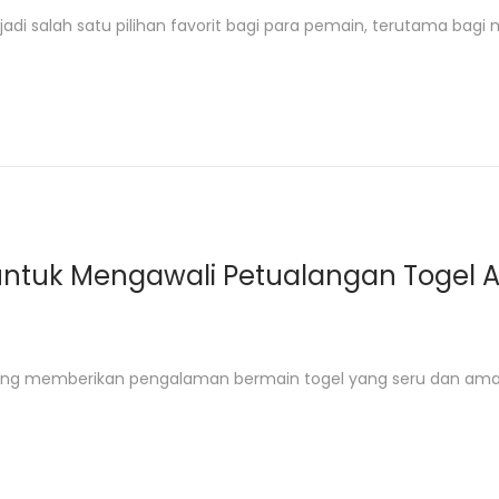
adi salah satu pilihan favorit bagi para pemain, terutama bagi
untuk Mengawali Petualangan Togel 
 yang memberikan pengalaman bermain togel yang seru dan am