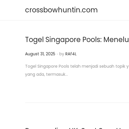
crossbowhuntin.com
S
S
k
k
i
i
Togel Singapore Pools: Menel
p
p
t
t
.
P
August 31, 2025
by
RAf4L
o
o
o
n
c
Togel Singapore Pools telah menjadi sebuah topik 
s
a
o
yang ada, termasuk…
t
v
n
e
i
t
d
g
e
o
a
n
n
t
t
i
o