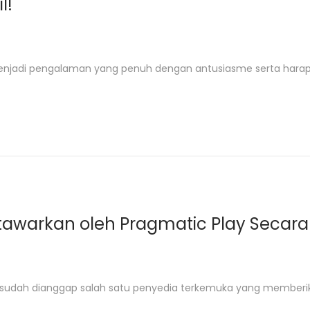
l!
menjadi pengalaman yang penuh dengan antusiasme serta harap
tawarkan oleh Pragmatic Play Secara 
y sudah dianggap salah satu penyedia terkemuka yang memberi