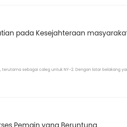
tian pada Kesejahteraan masyaraka
rk, terutama sebagai caleg untuk NY-2. Dengan latar belakang ya
ukses Pemain yang Beruntung