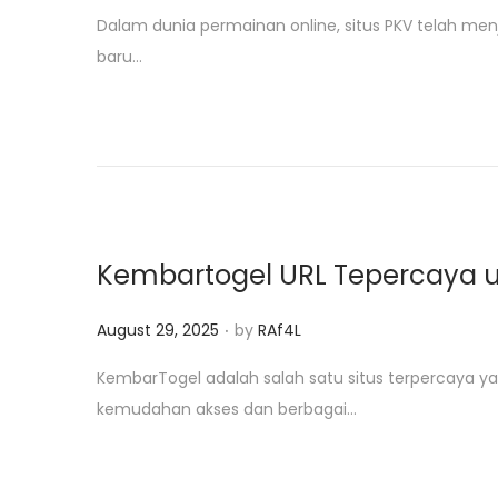
o
Dalam dunia permainan online, situs PKV telah menj
s
baru…
t
e
d
o
n
Kembartogel URL Tepercaya 
.
P
August 29, 2025
by
RAf4L
o
KembarTogel adalah salah satu situs terpercaya
s
kemudahan akses dan berbagai…
t
e
d