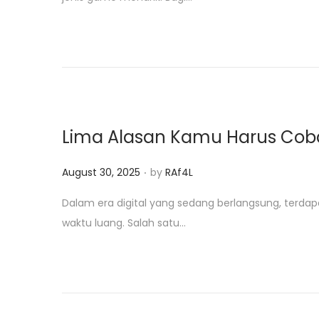
t
e
d
o
n
Lima Alasan Kamu Harus Cob
.
P
August 30, 2025
by
RAf4L
o
Dalam era digital yang sedang berlangsung, terdap
s
waktu luang. Salah satu…
t
e
d
o
n