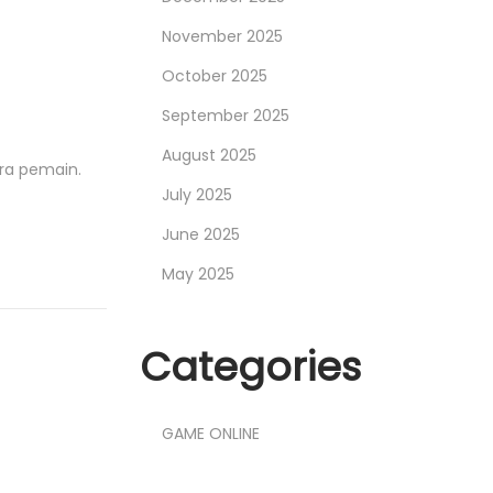
November 2025
October 2025
September 2025
August 2025
ra pemain.
July 2025
June 2025
May 2025
Categories
GAME ONLINE