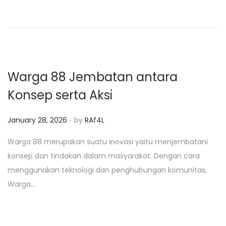
o
n
Warga 88 Jembatan antara
Konsep serta Aksi
.
P
January 28, 2026
by
RAf4L
o
Warga 88 merupakan suatu inovasi yaitu menjembatani
s
konsep dan tindakan dalam masyarakat. Dengan cara
t
menggunakan teknologi dan penghubungan komunitas,
e
Warga…
d
o
n