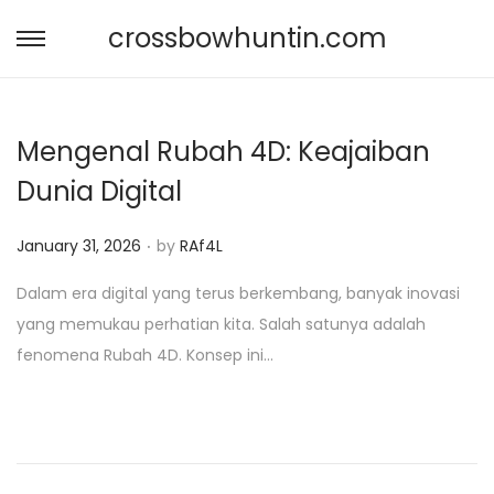
crossbowhuntin.com
S
S
k
k
i
i
Mengenal Rubah 4D: Keajaiban
p
p
t
t
Dunia Digital
o
o
.
n
c
P
January 31, 2026
by
RAf4L
a
o
o
Dalam era digital yang terus berkembang, banyak inovasi
v
n
s
yang memukau perhatian kita. Salah satunya adalah
i
t
t
fenomena Rubah 4D. Konsep ini…
g
e
e
a
n
d
t
t
o
i
n
o