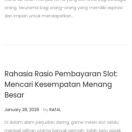
s
orang, terutama bagi orang-orang yang memiliki aspirasi
t
dan impian untuk mendapatkan…
e
d
o
n
Rahasia Rasio Pembayaran Slot:
Mencari Kesempatan Menang
Besar
.
P
January 28, 2026
by
RAf4L
o
Di dalam alam perjudian daring, game mesin slot selalu
s
menjadi pilihan utama banyak pemain. Salah satu aspek