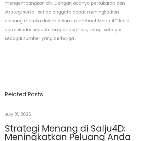
mengembangkan diri. Dengan adanya pertukaran dan
strategi serta , setiap anggota dapat meningkatkan
peluang mereka dalam dalam, membuat Maha 4D lebih
dari sekedar sebuah tempat bermain, tetapi sebagai
sebagai sumber yang berharga .
P
P
R
r
a
o
e
h
v
a
s
i
s
Related Posts
o
i
t
u
a
s
R
July 31, 2026
n
p
a
Strategi Menang di Salju4D:
o
s
a
Meningkatkan Peluang Anda
s
i