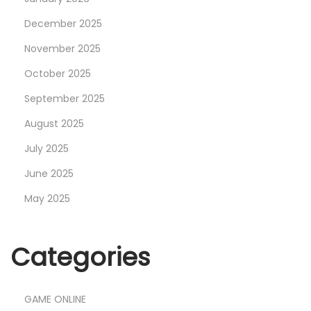
p
R
December 2025
o
e
November 2025
s
s
t
u
October 2025
:
l
September 2025
t
August 2025
T
July 2025
o
t
June 2025
o
May 2025
P
a
Categories
d
a
H
GAME ONLINE
a