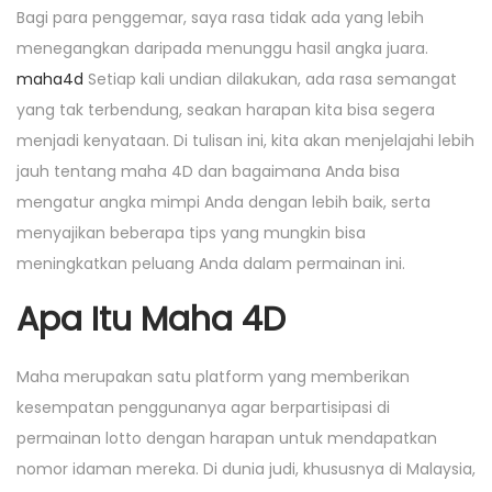
Bagi para penggemar, saya rasa tidak ada yang lebih
menegangkan daripada menunggu hasil angka juara.
maha4d
Setiap kali undian dilakukan, ada rasa semangat
yang tak terbendung, seakan harapan kita bisa segera
menjadi kenyataan. Di tulisan ini, kita akan menjelajahi lebih
jauh tentang maha 4D dan bagaimana Anda bisa
mengatur angka mimpi Anda dengan lebih baik, serta
menyajikan beberapa tips yang mungkin bisa
meningkatkan peluang Anda dalam permainan ini.
Apa Itu Maha 4D
Maha merupakan satu platform yang memberikan
kesempatan penggunanya agar berpartisipasi di
permainan lotto dengan harapan untuk mendapatkan
nomor idaman mereka. Di dunia judi, khususnya di Malaysia,