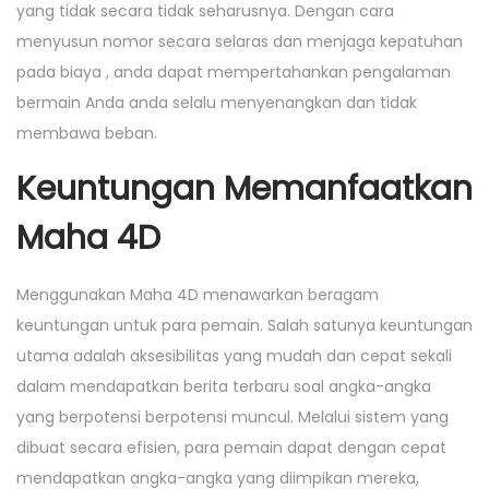
yang tidak secara tidak seharusnya. Dengan cara
menyusun nomor secara selaras dan menjaga kepatuhan
pada biaya , anda dapat mempertahankan pengalaman
bermain Anda anda selalu menyenangkan dan tidak
membawa beban.
Keuntungan Memanfaatkan
Maha 4D
Menggunakan Maha 4D menawarkan beragam
keuntungan untuk para pemain. Salah satunya keuntungan
utama adalah aksesibilitas yang mudah dan cepat sekali
dalam mendapatkan berita terbaru soal angka-angka
yang berpotensi berpotensi muncul. Melalui sistem yang
dibuat secara efisien, para pemain dapat dengan cepat
mendapatkan angka-angka yang diimpikan mereka,