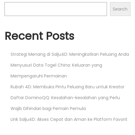
M
Search
e
n
c
Recent Posts
a
r
Strategi Menang di Salju4D: Meningkatkan Peluang Anda
i
K
Menyusuri Data Togel China: Keluaran yang
e
Mempengaruhi Permainan
s
Rubah 4D: Membuka Pintu Peluang Baru untuk Kreator
e
Daftar DominoQQ: Kesalahan-kesalahan yang Perlu
m
p
Wajib Dihindari bagi Pemain Pemula
a
Link Salju4D: Akses Cepat dan Aman ke Platform Favorit
t
a