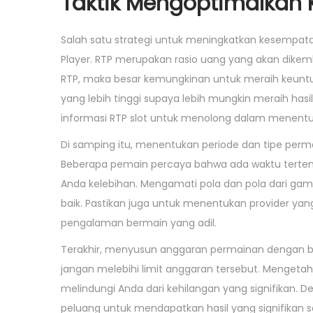
Taktik Mengoptimalka
Salah satu strategi untuk meningkatkan kesempat
Player. RTP merupakan rasio uang yang akan dikemb
RTP, maka besar kemungkinan untuk meraih keuntu
yang lebih tinggi supaya lebih mungkin meraih has
informasi RTP slot untuk menolong dalam menent
Di samping itu, menentukan periode dan tipe per
Beberapa pemain percaya bahwa ada waktu tertentu d
Anda kelebihan. Mengamati pola dan pola dari g
baik. Pastikan juga untuk menentukan provider yan
pengalaman bermain yang adil.
Terakhir, menyusun anggaran permainan dengan ba
jangan melebihi limit anggaran tersebut. Mengeta
melindungi Anda dari kehilangan yang signifikan.
peluang untuk mendapatkan hasil yang signifikan s