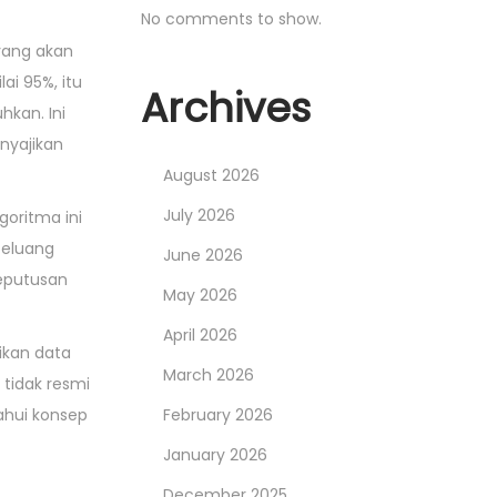
No comments to show.
yang akan
ai 95%, itu
Archives
kan. Ini
nyajikan
August 2026
July 2026
goritma ini
peluang
June 2026
eputusan
May 2026
April 2026
rikan data
March 2026
 tidak resmi
hui konsep
February 2026
January 2026
December 2025