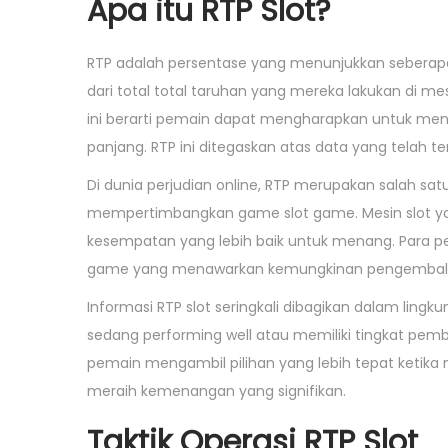
Apa itu RTP Slot?
RTP adalah persentase yang menunjukkan sebera
dari total total taruhan yang mereka lakukan di me
ini berarti pemain dapat mengharapkan untuk men
panjang. RTP ini ditegaskan atas data yang telah 
Di dunia perjudian online, RTP merupakan salah sa
mempertimbangkan game slot game. Mesin slot yang
kesempatan yang lebih baik untuk menang. Para pe
game yang menawarkan kemungkinan pengembalian
Informasi RTP slot seringkali dibagikan dalam l
sedang performing well atau memiliki tingkat pemb
pemain mengambil pilihan yang lebih tepat keti
meraih kemenangan yang signifikan.
Taktik Operasi RTP Slot