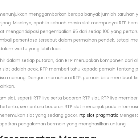
g menunjukkan menggambarkan berapa banyak jumlah taruhan 
ang. Misalnya, apabila sebuah mesin slot mempunyai RTP bernil
mengantisipasi pengembalian 95 dari setiap 100 yang pertaruh
mbali persentase tersebut dalam permainan pendek, tetapi me
lam waktu yang lebih luas.
akhir dalam setiap putaran, dan RTP merupakan komponen dari al
in slot adalah acak, RTP memberi tahu kepada pemain tentang 
a bisa menang. Dengan memahami RTP, pemain bisa membuat k
ainkan.
alam slot, seperti RTP live serta bocoran RTP slot. RTP live membe
tertentu, sementara bocoran RTP slot menunjuk pada informasi
menemukan slot yang sedang gacor.
rtp slot pragmatic
Mengeta
dapatkan pengalaman bermain yang menghasilkan untung.