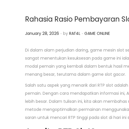
Rahasia Rasio Pembayaran Sl
.
.
P
P
January 28, 2026
by
RAf4L
GAME ONLINE
o
o
s
s
Di dalam alam perjudian daring, game mesin slot s
t
t
sangat menentukan kesuksesan pada game ini iala
e
e
modal pemain yang kembali dalam bentuk hasil m
d
d
menang besar, terutama dalam game slot gacor.
o
i
Salah satu aspek yang menarik dari RTP slot adalah 
n
n
pemain. Dengan cara mendapatkan informasi ini,
lebih besar. Dalam tulisan ini, kita akan membah
metode mengoptimalkan permainan menggunakan RTP
saran untuk mencari RTP tinggi pada slot di hari