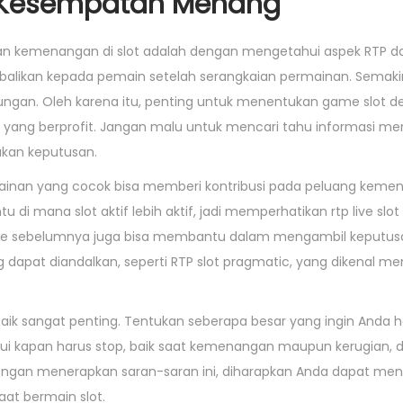
n Kesempatan Menang
an kemenangan di slot adalah dengan mengetahui aspek RTP da
alikan kepada pemain setelah serangkaian permainan. Semakin 
ngan. Oleh karena itu, penting untuk menentukan game slot d
il yang berprofit. Jangan malu untuk mencari tahu informasi m
ukan keputusan.
mainan yang cocok bisa memberi kontribusi pada peluang keme
i mana slot aktif lebih aktif, jadi memperhatikan rtp live slo
ame sebelumnya juga bisa membantu dalam mengambil keputusa
g dapat diandalkan, seperti RTP slot pragmatic, yang dikenal m
ik sangat penting. Tentukan seberapa besar yang ingin Anda h
hui kapan harus stop, baik saat kemenangan maupun kerugian, 
 Dengan menerapkan saran-saran ini, diharapkan Anda dapat me
aat bermain slot.