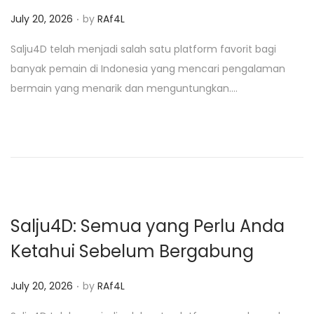
.
P
July 20, 2026
by
RAf4L
o
Salju4D telah menjadi salah satu platform favorit bagi
s
banyak pemain di Indonesia yang mencari pengalaman
t
bermain yang menarik dan menguntungkan….
e
d
o
n
Salju4D: Semua yang Perlu Anda
Ketahui Sebelum Bergabung
.
P
July 20, 2026
by
RAf4L
o