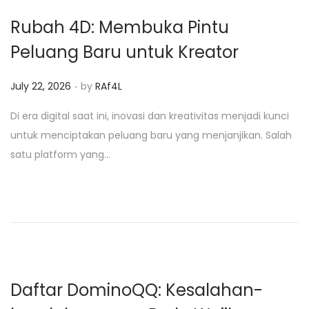
Rubah 4D: Membuka Pintu
Peluang Baru untuk Kreator
.
P
July 22, 2026
by
RAf4L
o
Di era digital saat ini, inovasi dan kreativitas menjadi kunci
s
untuk menciptakan peluang baru yang menjanjikan. Salah
t
satu platform yang…
e
d
o
n
Daftar DominoQQ: Kesalahan-