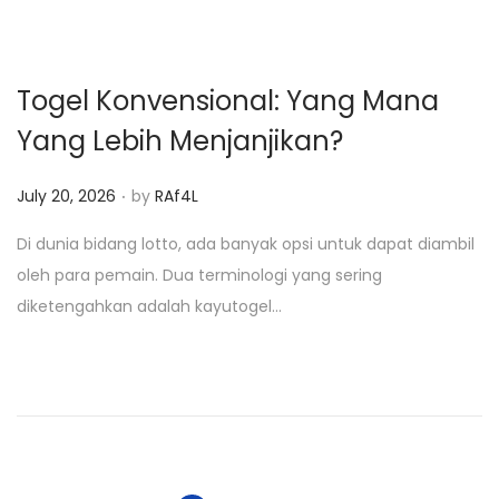
Togel Konvensional: Yang Mana
Yang Lebih Menjanjikan?
.
P
July 20, 2026
by
RAf4L
o
Di dunia bidang lotto, ada banyak opsi untuk dapat diambil
s
oleh para pemain. Dua terminologi yang sering
t
diketengahkan adalah kayutogel…
e
d
o
n