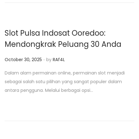
n
n
Slot Pulsa Indosat Ooredoo:
Mendongkrak Peluang 30 Anda
.
P
October 30, 2025
by
RAf4L
o
Dalam alam permainan online, permainan slot menjadi
s
sebagai salah satu pilihan yang sangat populer dalam
t
antara pengguna. Melalui berbagai opsi…
e
d
o
n