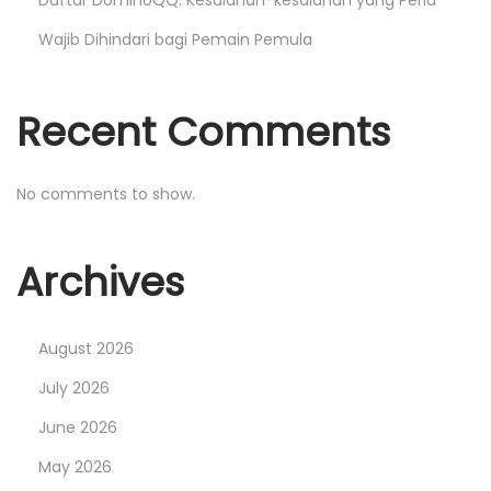
Daftar DominoQQ: Kesalahan-kesalahan yang Perlu
t
m
Wajib Dihindari bagi Pemain Pemula
p
a
o
i
s
n
Recent Comments
t
a
:
n
No comments to show.
T
o
g
Archives
e
l
August 2026
G
a
July 2026
m
June 2026
e
May 2026
: