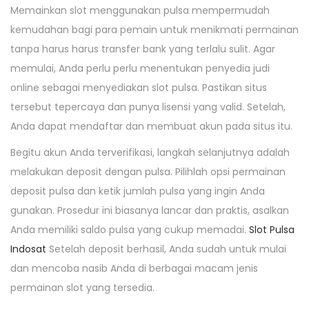
Memainkan slot menggunakan pulsa mempermudah
kemudahan bagi para pemain untuk menikmati permainan
tanpa harus harus transfer bank yang terlalu sulit. Agar
memulai, Anda perlu perlu menentukan penyedia judi
online sebagai menyediakan slot pulsa. Pastikan situs
tersebut tepercaya dan punya lisensi yang valid. Setelah,
Anda dapat mendaftar dan membuat akun pada situs itu.
Begitu akun Anda terverifikasi, langkah selanjutnya adalah
melakukan deposit dengan pulsa. Pilihlah opsi permainan
deposit pulsa dan ketik jumlah pulsa yang ingin Anda
gunakan. Prosedur ini biasanya lancar dan praktis, asalkan
Anda memiliki saldo pulsa yang cukup memadai.
Slot Pulsa
Indosat
Setelah deposit berhasil, Anda sudah untuk mulai
dan mencoba nasib Anda di berbagai macam jenis
permainan slot yang tersedia.