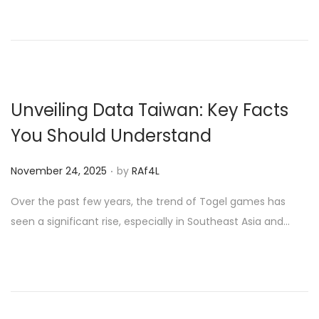
n
Unveiling Data Taiwan: Key Facts
You Should Understand
.
P
November 24, 2025
by
RAf4L
o
Over the past few years, the trend of Togel games has
s
seen a significant rise, especially in Southeast Asia and…
t
e
d
o
n