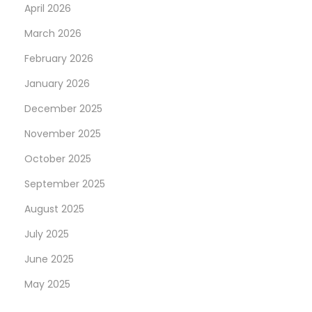
April 2026
March 2026
February 2026
January 2026
December 2025
November 2025
October 2025
September 2025
August 2025
July 2025
June 2025
May 2025