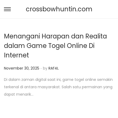
crossbowhuntin.com
S
S
k
k
i
i
Menangani Harapan dan Realita
p
p
t
t
dalam Game Togel Online Di
o
o
Internet
n
c
a
o
.
P
November 30, 2025
by
RAf4L
v
n
o
i
t
Di dalam zaman digital saat ini, game togel online semakin
s
g
e
terkenal di antara masyarakat. Salah satu permainan yang
t
a
n
dapat menarik…
e
t
t
d
i
o
o