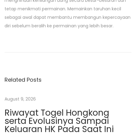
menghindari kehilangan uang secara besar-besaran dan
tetap menikmati permainan. Memainkan taruhan kecil
sebagai awal dapat membantu membangun kepercayaan
diri sebelum beralih ke permainan yang lebih besar.
P
P
1
r
0
o
e
A
v
l
s
i
a
Related Posts
o
s
t
u
a
s
n
August 9, 2026
n
p
M
Riwayat Togel Hongkong
o
e
a
serta Evolusinya Sampai
s
n
Keluaran HK Pada Saat Ini
t
g