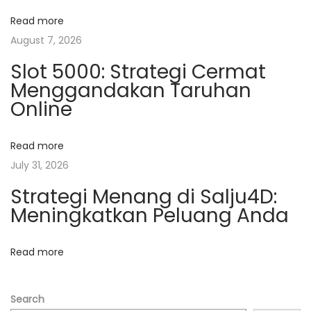
v
:
a
Read more
p
i
August 7, 2026
a
Slot 5000: Strategi Cermat
P
g
Menggandakan Taruhan
K
Online
V
a
G
a
Read more
t
m
July 31, 2026
e
i
Strategi Menang di Salju4D:
s
Meningkatkan Peluang Anda
o
M
e
Read more
n
n
j
a
Search