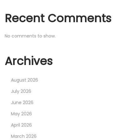
g
a
Recent Comments
n
G
No comments to show.
a
m
e
Archives
r
N
S
August 2026
e
t
x
r
July 2026
t
a
June 2026
p
t
May 2026
o
e
April 2026
s
g
t
i
March 2026