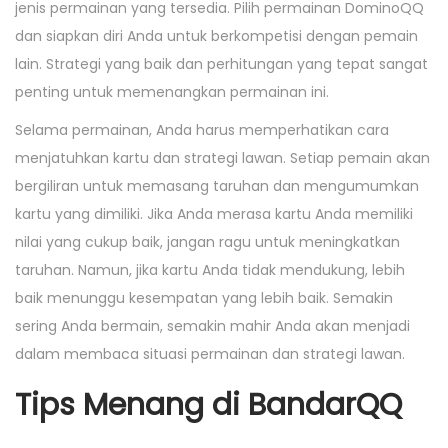
jenis permainan yang tersedia. Pilih permainan DominoQQ
dan siapkan diri Anda untuk berkompetisi dengan pemain
lain. Strategi yang baik dan perhitungan yang tepat sangat
penting untuk memenangkan permainan ini.
Selama permainan, Anda harus memperhatikan cara
menjatuhkan kartu dan strategi lawan. Setiap pemain akan
bergiliran untuk memasang taruhan dan mengumumkan
kartu yang dimiliki. Jika Anda merasa kartu Anda memiliki
nilai yang cukup baik, jangan ragu untuk meningkatkan
taruhan. Namun, jika kartu Anda tidak mendukung, lebih
baik menunggu kesempatan yang lebih baik. Semakin
sering Anda bermain, semakin mahir Anda akan menjadi
dalam membaca situasi permainan dan strategi lawan.
Tips Menang di BandarQQ