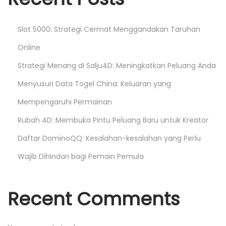
a
n
Slot 5000: Strategi Cermat Menggandakan Taruhan
g
Online
P
e
Strategi Menang di Salju4D: Meningkatkan Peluang Anda
r
Menyusuri Data Togel China: Keluaran yang
l
Mempengaruhi Permainan
u
K
Rubah 4D: Membuka Pintu Peluang Baru untuk Kreator
a
Daftar DominoQQ: Kesalahan-kesalahan yang Perlu
m
Wajib Dihindari bagi Pemain Pemula
u
P
a
Recent Comments
h
a