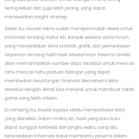
sering keluar dan juga lebih jarang, yang dapat
menawarkan insight strategi.
Selain itu, inovasi tekno sudah mempermudah akses untuk
informasi tentang maha 4D. Banyak website serta forum
yang menyediakan data statistik, grafik, dan pemeriksaan
terperinci tentang hasil-hasil sebelumnya. Peserta cerdas
akan memanfaatkan sumber daya tersebut untuk mencari
tahu mencari tahu paduan bilangan yang dapat
memberikan keuntungan finansial. Memahami data
tersebut dengan detail bisa menjadi untuk membuat taktik
game yang lebih efisien.
Di samping itu, krusial supaya selalu memperbarui data
yang dianalisis. Dalam maha 4D, hasil yang baru baru
dapat sungguh berbeda dari jangka waktu yang lalu.
Ketersediaan informasi bakal membantu peserta dalam