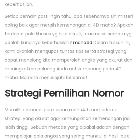
keberhasilan.
Setiap pemain pasti ingin tahu, apa sebenarnya sih misteri
paling baik agar meraih kemenangan di 4D maha? Apakah
terdapat pola khusus yg bisa diikuti, atau nasib semata yg
adalah kuncinya keberhasilan?
maha4d
Dalam tulisan ini,
kami akanlah mengupas tuntas tips serta strategi yang
dapat menolong kita memperoleh angka yang akurat dan
meningkatkan peluang Anda untuk menang pada 4D
maha. Mari kita menjelajahi bersama!
Strategi Pemilihan Nomor
Memilih nomor di permainan maha4d memerlukan
strategi yang akurat agar kemungkinan kemenangan jadi
lebih tinggi. Sebuah metode yang dipakai adalah dengan
mempelajari pola angka yang sering muncul di hasil lotre