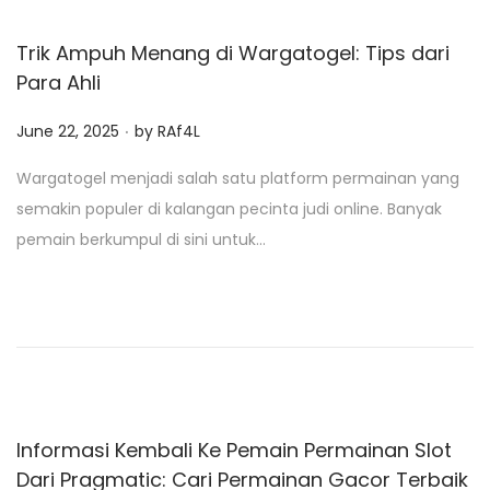
n
Trik Ampuh Menang di Wargatogel: Tips dari
Para Ahli
.
P
June 22, 2025
by
RAf4L
o
Wargatogel menjadi salah satu platform permainan yang
s
semakin populer di kalangan pecinta judi online. Banyak
t
pemain berkumpul di sini untuk…
e
d
o
n
Informasi Kembali Ke Pemain Permainan Slot
Dari Pragmatic: Cari Permainan Gacor Terbaik