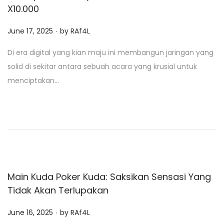
X10.000
.
P
June 17, 2025
by
RAf4L
o
Di era digital yang kian maju ini membangun jaringan yang
s
solid di sekitar antara sebuah acara yang krusial untuk
t
menciptakan…
e
d
o
n
Main Kuda Poker Kuda: Saksikan Sensasi Yang
Tidak Akan Terlupakan
.
P
June 16, 2025
by
RAf4L