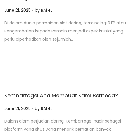
.
P
June 21, 2025
by
RAf4L
o
Di dalam dunia permainan slot daring, terminologi RTP atau
s
Pengembalian kepada Pemain menjadi aspek krusial yang
t
perlu diperhatikan oleh sejumlah…
e
d
o
n
Kembartogel Apa Membuat Kami Berbeda?
.
P
June 21, 2025
by
RAf4L
o
Dalam alam perjudian daring, Kembartogel hadir sebagai
s
platform yang situs yang menarik perhatian banyak