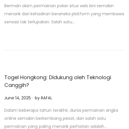
o
Bermain alam permainan poker situs web kini semakin
s
menarik dari kehadiran beraneka platform yang membawa
t
sensasi tak terlupakan. Salah satu…
e
d
o
n
Togel Hongkong: Didukung oleh Teknologi
Canggih?
.
P
June 14, 2025
by
RAf4L
o
Dalam beberapa tahun terakhir, dunia permainan angka
s
online semakin berkembang pesat, dan salah satu
t
permainan yang paling menarik perhatian adalah…