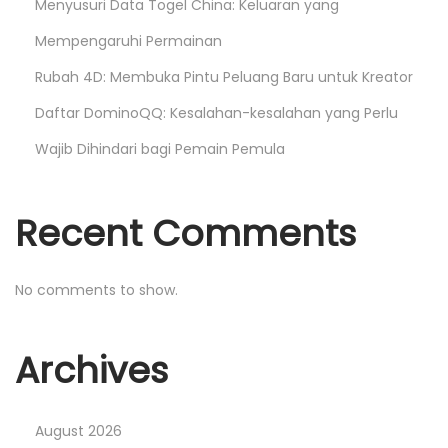
Menyusuri Data Togel China: Keluaran yang
g
Mempengaruhi Permainan
i
Rubah 4D: Membuka Pintu Peluang Baru untuk Kreator
Daftar DominoQQ: Kesalahan-kesalahan yang Perlu
n
Wajib Dihindari bagi Pemain Pemula
a
Recent Comments
t
i
No comments to show.
o
Archives
n
August 2026