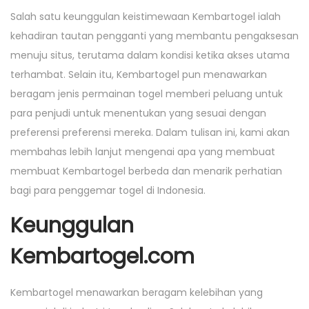
Salah satu keunggulan keistimewaan Kembartogel ialah
kehadiran tautan pengganti yang membantu pengaksesan
menuju situs, terutama dalam kondisi ketika akses utama
terhambat. Selain itu, Kembartogel pun menawarkan
beragam jenis permainan togel memberi peluang untuk
para penjudi untuk menentukan yang sesuai dengan
preferensi preferensi mereka. Dalam tulisan ini, kami akan
membahas lebih lanjut mengenai apa yang membuat
membuat Kembartogel berbeda dan menarik perhatian
bagi para penggemar togel di Indonesia.
Keunggulan
Kembartogel.com
Kembartogel menawarkan beragam kelebihan yang