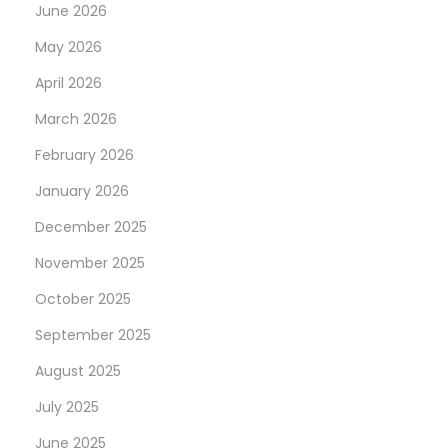
June 2026
e
P
May 2026
e
April 2026
m
March 2026
a
February 2026
i
n
January 2026
P
December 2025
e
November 2025
r
m
October 2025
a
September 2025
i
August 2025
n
July 2025
a
n
June 2025