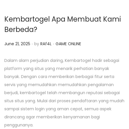
Kembartogel Apa Membuat Kami
Berbeda?
.
.
P
P
June 21, 2025
by
RAf4L
GAME ONLINE
o
o
s
s
Dalam alam perjudian daring, Kembartogel hadir sebagai
t
t
platform yang situs yang menarik perhatian banyak
e
e
banyak. Dengan cara memberikan berbagai fitur serta
d
d
servis yang memudahkan memudahkan pengalaman
o
i
berjudi, kembartogel telah membangun reputasi sebagai
n
n
situs situs yang. Mulai dari proses pendaftaran yang mudah
sampai sistem login yang aman cepat, semua aspek
dirancang agar memberikan kenyamanan bagi
penggunanya.