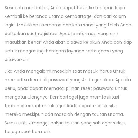
Sesudah mendaftar, Anda dapat terus ke tahapan login.
Kembali ke beranda utama Kembartogel dan cari kolom
login. Masukkan username dan kata sandi yang telah Anda
daftarkan saat registrasi. Apabila informasi yang dim
masukkan benar, Anda akan dibawa ke akun Anda dan siap
untuk mengarungi beragam layanan serta game yang
ditawarkan.
Jika Anda mengalami masalah saat masuk, harus untuk
memeriksa kembali password yang Anda gunakan. Apabila
perlu, anda dapat memakai pilihan reset password untuk
mengatur ulangnya. Kembartogel juga memfasilitasi
tautan alternatif untuk agar Anda dapat masuk situs
mereka meskipun ada masalah dengan tautan utama.
Selalu untuk menggunakan tautan yang sah agar selalu
terjaga saat bermain.