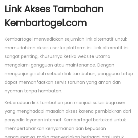
Link Akses Tambahan
Kembartogel.com
Kembartogel menyediakan sejumlah link alternatif untuk
memudahkan akses user ke platform ini. Link alternatif ini
sangat penting, khususnya ketika website utama
mengalami gangguan atau maintenance. Dengan
mengunjungi salah sebuah link tambahan, pengguna tetap
dapat memanfaatkan servis taruhan yang aman dan
nyaman tanpa hambatan.
Keberadaan link tambahan pun menjadi solusi bagi user
yang menghadapi masalah akses karena pemblokiran dari
penyedia layanan internet. Kembartogel bertekad untuk
mempertahankan kenyamanan dan kepuasan
penggunanya, maka menyediakan berbagai opsi untuk