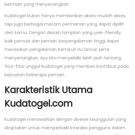
bermain yang menyenangkan.
Kudatogel bukan hanya memberikan akses mudah akses,
tapi juga berbagai macam permainan yang dapat dipilih
oleh kamu. Dengan desain tampilan yang user-friendly,
baik pemula dan pemain berpengalaman tinggi dapat
merasakan pengalaman bertaruh itu lancar serta
menyenangkan. Ayo kita menyelidiki lebih jauh tentang
fitur-fitur unggul Kudatogel yang memberi kontribusi pada
kepuasan beberapa pemain.
Karakteristik Utama
Kudatogel.com
Kudatogel menawarkan dengan diverse keunggulan yang
diciptakan untuk memperbaiki interaksi pengguna dalam