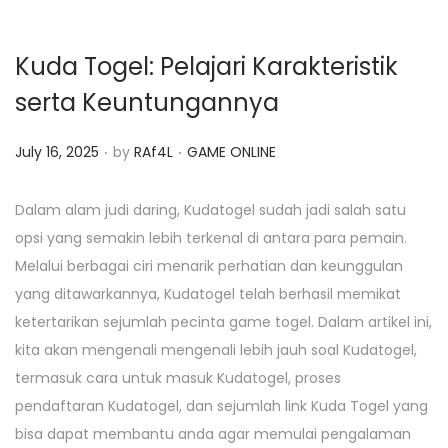
Kuda Togel: Pelajari Karakteristik
serta Keuntungannya
.
.
P
P
July 16, 2025
by
RAf4L
GAME ONLINE
o
o
s
s
Dalam alam judi daring, Kudatogel sudah jadi salah satu
t
t
opsi yang semakin lebih terkenal di antara para pemain.
e
e
Melalui berbagai ciri menarik perhatian dan keunggulan
d
d
yang ditawarkannya, Kudatogel telah berhasil memikat
o
i
ketertarikan sejumlah pecinta game togel. Dalam artikel ini,
n
n
kita akan mengenali mengenali lebih jauh soal Kudatogel,
termasuk cara untuk masuk Kudatogel, proses
pendaftaran Kudatogel, dan sejumlah link Kuda Togel yang
bisa dapat membantu anda agar memulai pengalaman