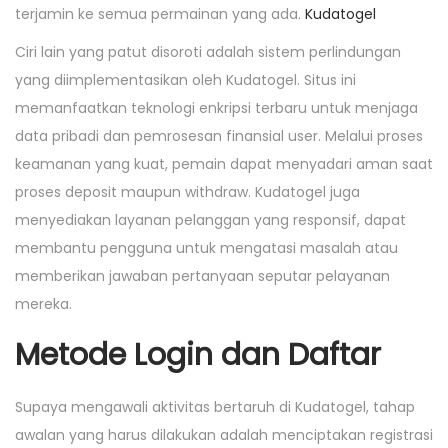
terjamin ke semua permainan yang ada.
Kudatogel
Ciri lain yang patut disoroti adalah sistem perlindungan
yang diimplementasikan oleh Kudatogel. Situs ini
memanfaatkan teknologi enkripsi terbaru untuk menjaga
data pribadi dan pemrosesan finansial user. Melalui proses
keamanan yang kuat, pemain dapat menyadari aman saat
proses deposit maupun withdraw. Kudatogel juga
menyediakan layanan pelanggan yang responsif, dapat
membantu pengguna untuk mengatasi masalah atau
memberikan jawaban pertanyaan seputar pelayanan
mereka.
Metode Login dan Daftar
Supaya mengawali aktivitas bertaruh di Kudatogel, tahap
awalan yang harus dilakukan adalah menciptakan registrasi