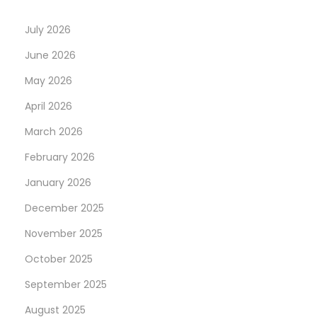
r
b
July 2026
a
June 2026
r
u
May 2026
N
5
April 2026
e
S
March 2026
x
i
February 2026
t
t
p
u
January 2026
o
s
December 2025
s
P
November 2025
t
k
:
v
October 2025
G
September 2025
a
August 2025