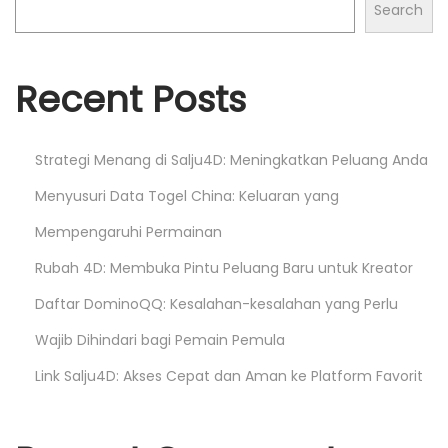
I
Search
n
i
:
Recent Posts
P
e
Strategi Menang di Salju4D: Meningkatkan Peluang Anda
r
s
Menyusuri Data Togel China: Keluaran yang
i
Mempengaruhi Permainan
a
Rubah 4D: Membuka Pintu Peluang Baru untuk Kreator
p
Daftar DominoQQ: Kesalahan-kesalahan yang Perlu
k
a
Wajib Dihindari bagi Pemain Pemula
n
Link Salju4D: Akses Cepat dan Aman ke Platform Favorit
R
e