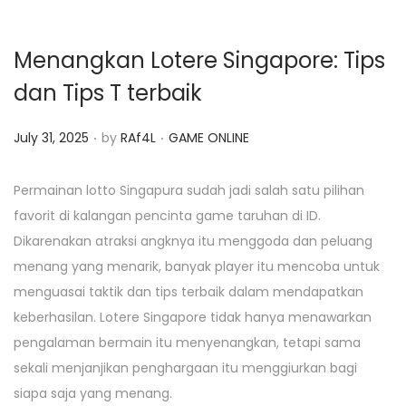
Menangkan Lotere Singapore: Tips
dan Tips T terbaik
.
.
P
P
July 31, 2025
by
RAf4L
GAME ONLINE
o
o
s
s
Permainan lotto Singapura sudah jadi salah satu pilihan
t
t
favorit di kalangan pencinta game taruhan di ID.
e
e
Dikarenakan atraksi angknya itu menggoda dan peluang
d
d
menang yang menarik, banyak player itu mencoba untuk
o
i
menguasai taktik dan tips terbaik dalam mendapatkan
n
n
keberhasilan. Lotere Singapore tidak hanya menawarkan
pengalaman bermain itu menyenangkan, tetapi sama
sekali menjanjikan penghargaan itu menggiurkan bagi
siapa saja yang menang.