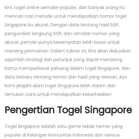
Kini, togel online semakin populer, dan banyak orang itu
mencari-cari metode untuk mendapatkan nomor togel
Singapore itu akurat. Dengan data tentang hasil SGP,
pengundian langsung SGP, dan ramalan nomor yang
akurat, pemain punya kesempatan lebih besar untuk
menang permainan. Dalam tulisan ini, kita akan diskusikan
sejumlah strategi dan petunjuk yang dapat menolong
kamu memperbesar peluang dalam togel Singapore, dan
data terbaru tentang nomor dan hasil yang relevan. Ayo
kami jelajahi alam togel Singapore lebih dalam dan
temukan cara untuk mendapatkan keberhasilan!
Pengertian Togel Singapore
Togel Singapore adalah satu game tebak nomor yang
populer di kalangan komunitas Indonesia dan various