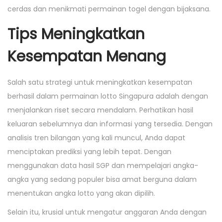
cerdas dan menikmati permainan togel dengan bijaksana.
Tips Meningkatkan
Kesempatan Menang
Salah satu strategi untuk meningkatkan kesempatan
berhasil dalam permainan lotto Singapura adalah dengan
menjalankan riset secara mendalam. Perhatikan hasil
keluaran sebelumnya dan informasi yang tersedia. Dengan
analisis tren bilangan yang kali muncul, Anda dapat
menciptakan prediksi yang lebih tepat. Dengan
menggunakan data hasil SGP dan mempelajari angka-
angka yang sedang populer bisa amat berguna dalam
menentukan angka lotto yang akan dipilih.
Selain itu, krusial untuk mengatur anggaran Anda dengan