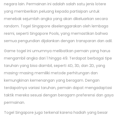
negara lain. Permainan ini adalah salah satu jenis lotere
yang memberikan peluang kepada partisipan untuk
menebak sejumlah angka yang akan dikeluarkan secara
random. Togel Singapore diselenggarakan oleh lembaga
resmi, seperti Singapore Pools, yang memastikan bahwa
semua pengundian dijalankan dengan transparan dan adil.
Game togel ini umumnya melibatkan pemain yang harus
mengambil angka dari 1 hingga 49. Terdapat berbagai tipe
taruhan yang bisa diambil, seperti 4D, 3D, dan 2D, yang
masing-masing memiliki metode perhitungan dan
kemungkinan kemenangan yang beragam. Dengan
terdapatnya variasi taruhan, pemain dapat mengadaptasi
taktik mereka sesuai dengan beragam preferensi dan gaya
permainan.
Togel Singapore juga terkenal karena hadiah yang besar