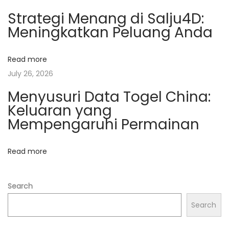
e
Strategi Menang di Salju4D:
m
g
Meningkatkan Peluang Anda
b
i
a
r
Read more
a
t
July 26, 2026
a
Menyusuri Data Togel China:
n
i
Keluaran yang
d
Mempengaruhi Permainan
o
a
n
Read more
n
K
e
b
Search
e
Search
r