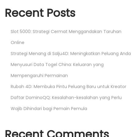
h
Recent Posts
a
s
i
Slot 5000: Strategi Cermat Menggandakan Taruhan
l
Online
a
n
Strategi Menang di Salju4D: Meningkatkan Peluang Anda
d
Menyusuri Data Togel China: Keluaran yang
i
Mempengaruhi Permainan
G
e
Rubah 4D: Membuka Pintu Peluang Baru untuk Kreator
n
Daftar DominoQQ: Kesalahan-kesalahan yang Perlu
g
Wajib Dihindari bagi Pemain Pemula
g
a
m
Recent Comments