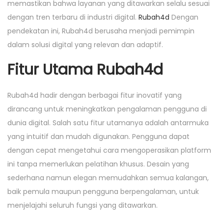
memastikan bahwa layanan yang ditawarkan selalu sesuai
dengan tren terbaru di industri digital.
Rubah4d
Dengan
pendekatan ini, Rubah4d berusaha menjadi pemimpin
dalam solusi digital yang relevan dan adaptif.
Fitur Utama Rubah4d
Rubah4d hadir dengan berbagai fitur inovatif yang
dirancang untuk meningkatkan pengalaman pengguna di
dunia digital. Salah satu fitur utamanya adalah antarmuka
yang intuitif dan mudah digunakan. Pengguna dapat
dengan cepat mengetahui cara mengoperasikan platform
ini tanpa memerlukan pelatihan khusus. Desain yang
sederhana namun elegan memudahkan semua kalangan,
baik pemula maupun pengguna berpengalaman, untuk
menjelajahi seluruh fungsi yang ditawarkan.