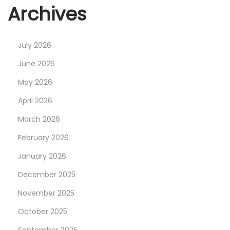
Archives
a
r
a
July 2026
M
June 2026
u
d
May 2026
a
April 2026
h
March 2026
M
February 2026
e
n
January 2026
c
December 2025
o
November 2025
b
a
October 2025
N
C