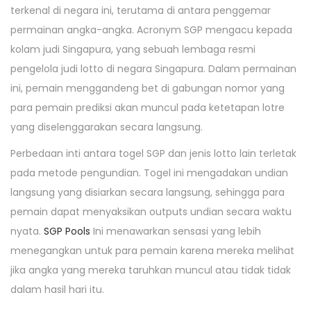
terkenal di negara ini, terutama di antara penggemar
permainan angka-angka. Acronym SGP mengacu kepada
kolam judi Singapura, yang sebuah lembaga resmi
pengelola judi lotto di negara Singapura. Dalam permainan
ini, pemain menggandeng bet di gabungan nomor yang
para pemain prediksi akan muncul pada ketetapan lotre
yang diselenggarakan secara langsung.
Perbedaan inti antara togel SGP dan jenis lotto lain terletak
pada metode pengundian. Togel ini mengadakan undian
langsung yang disiarkan secara langsung, sehingga para
pemain dapat menyaksikan outputs undian secara waktu
nyata.
SGP Pools
Ini menawarkan sensasi yang lebih
menegangkan untuk para pemain karena mereka melihat
jika angka yang mereka taruhkan muncul atau tidak tidak
dalam hasil hari itu.