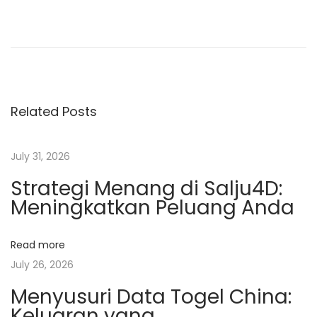
P
P
P
r
e
o
e
t
v
u
s
i
n
Related Posts
o
j
t
u
u
s
k
July 31, 2026
n
p
L
Strategi Menang di Salju4D:
o
e
a
Meningkatkan Peluang Anda
s
n
t
g
v
Read more
:
k
July 26, 2026
a
i
p
Menyusuri Data Togel China:
Keluaran yang
u