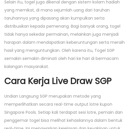
Selain itu, togel juga dikenal dengan sistem kolam hadiah
yang memikat, di mana sejumlah uang dari taruhan
taruhannya yang dipasang akan kumpulkan serta
distribusikan kepada pemenang. Bagi banyak orang, togel
tidak hanya sekedar permainan, melainkan juga menjadi
harapan dalam mendapatkan keberuntungan serta meraih
hasil yang menguntungkan. Oleh karena itu, Togel SGP
semakin semakin diminati oleh hari ke hari di bermacam
kalangan masyarakat.
Cara Kerja Live Draw SGP
Undian Langsung SGP merupakan metode yang
memperlihatkan secara real-time output lotre kupon
Singapore Pools. Setiap kali terdapat sesi lotre, pemain dan
penggemar togel bisa melihat kehasilannya dalam bentuk
real-time. Ini menawarkan kejelasan dan keyakinan untuk