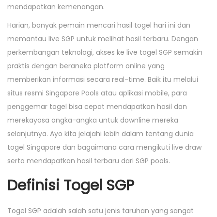
mendapatkan kemenangan.
Harian, banyak pemain mencari hasil togel hari ini dan
memantau live SGP untuk melihat hasil terbaru. Dengan
perkembangan teknologi, akses ke live togel SGP semakin
praktis dengan beraneka platform online yang
memberikan informasi secara real-time. Baik itu melalui
situs resmi Singapore Pools atau aplikasi mobile, para
penggemar togel bisa cepat mendapatkan hasil dan
merekayasa angka-angka untuk downline mereka
selanjutnya. Ayo kita jelajahi lebih dalam tentang dunia
togel Singapore dan bagaimana cara mengikuti live draw
serta mendapatkan hasil terbaru dari SGP pools.
Definisi Togel SGP
Togel SGP adalah salah satu jenis taruhan yang sangat