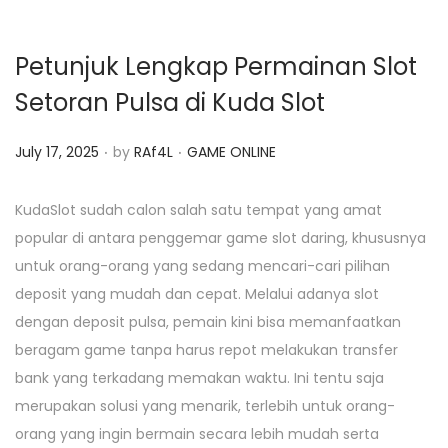
Petunjuk Lengkap Permainan Slot
Setoran Pulsa di Kuda Slot
.
.
P
P
July 17, 2025
by
RAf4L
GAME ONLINE
o
o
s
s
KudaSlot sudah calon salah satu tempat yang amat
t
t
popular di antara penggemar game slot daring, khususnya
e
e
untuk orang-orang yang sedang mencari-cari pilihan
d
d
deposit yang mudah dan cepat. Melalui adanya slot
o
i
dengan deposit pulsa, pemain kini bisa memanfaatkan
n
n
beragam game tanpa harus repot melakukan transfer
bank yang terkadang memakan waktu. Ini tentu saja
merupakan solusi yang menarik, terlebih untuk orang-
orang yang ingin bermain secara lebih mudah serta