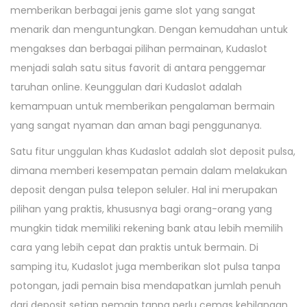
memberikan berbagai jenis game slot yang sangat
menarik dan menguntungkan. Dengan kemudahan untuk
mengakses dan berbagai pilihan permainan, Kudaslot
menjadi salah satu situs favorit di antara penggemar
taruhan online. Keunggulan dari Kudaslot adalah
kemampuan untuk memberikan pengalaman bermain
yang sangat nyaman dan aman bagi penggunanya.
Satu fitur unggulan khas Kudaslot adalah slot deposit pulsa,
dimana memberi kesempatan pemain dalam melakukan
deposit dengan pulsa telepon seluler. Hal ini merupakan
pilihan yang praktis, khususnya bagi orang-orang yang
mungkin tidak memiliki rekening bank atau lebih memilih
cara yang lebih cepat dan praktis untuk bermain. Di
samping itu, Kudaslot juga memberikan slot pulsa tanpa
potongan, jadi pemain bisa mendapatkan jumlah penuh
dari deposit setiap pemain tanpa perlu cemas kehilangan