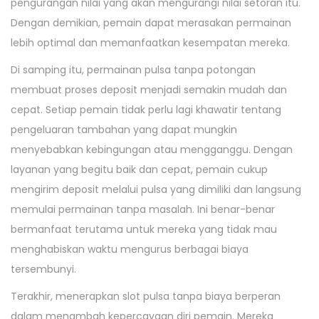
pengurangan nilai yang akan mengurangi nilai setoran itu.
Dengan demikian, pemain dapat merasakan permainan
lebih optimal dan memanfaatkan kesempatan mereka.
Di samping itu, permainan pulsa tanpa potongan
membuat proses deposit menjadi semakin mudah dan
cepat. Setiap pemain tidak perlu lagi khawatir tentang
pengeluaran tambahan yang dapat mungkin
menyebabkan kebingungan atau mengganggu. Dengan
layanan yang begitu baik dan cepat, pemain cukup
mengirim deposit melalui pulsa yang dimiliki dan langsung
memulai permainan tanpa masalah. Ini benar-benar
bermanfaat terutama untuk mereka yang tidak mau
menghabiskan waktu mengurus berbagai biaya
tersembunyi.
Terakhir, menerapkan slot pulsa tanpa biaya berperan
dalam menambah kepercayaan diri pemain. Mereka