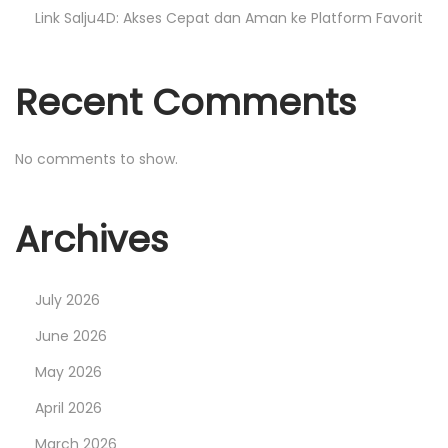
m
Link Salju4D: Akses Cepat dan Aman ke Platform Favorit
a
s
Recent Comments
d
a
r
No comments to show.
i
K
Archives
a
m
b
July 2026
o
June 2026
j
a
May 2026
b
April 2026
e
March 2026