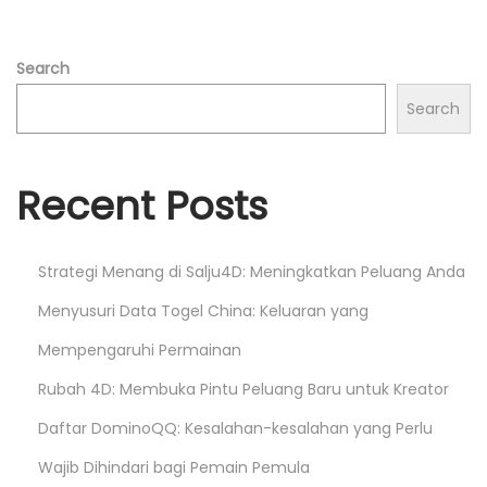
a
n
s
i
Search
o
Search
n
a
l
Recent Posts
:
P
Strategi Menang di Salju4D: Meningkatkan Peluang Anda
e
l
Menyusuri Data Togel China: Keluaran yang
u
Mempengaruhi Permainan
a
Rubah 4D: Membuka Pintu Peluang Baru untuk Kreator
n
Daftar DominoQQ: Kesalahan-kesalahan yang Perlu
g
E
Wajib Dihindari bagi Pemain Pemula