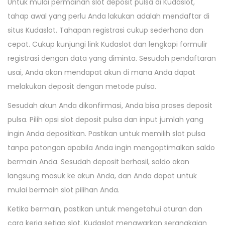
Untuk mulai permainan slot deposit pulsa di Kudaslot,
tahap awal yang perlu Anda lakukan adalah mendaftar di
situs Kudaslot. Tahapan registrasi cukup sederhana dan
cepat. Cukup kunjungi link Kudaslot dan lengkapi formulir
registrasi dengan data yang diminta. Sesudah pendaftaran
usai, Anda akan mendapat akun di mana Anda dapat
melakukan deposit dengan metode pulsa.
Sesudah akun Anda dikonfirmasi, Anda bisa proses deposit
pulsa. Pilih opsi slot deposit pulsa dan input jumlah yang
ingin Anda depositkan. Pastikan untuk memilih slot pulsa
tanpa potongan apabila Anda ingin mengoptimalkan saldo
bermain Anda. Sesudah deposit berhasil, saldo akan
langsung masuk ke akun Anda, dan Anda dapat untuk
mulai bermain slot pilihan Anda.
Ketika bermain, pastikan untuk mengetahui aturan dan
cara kerja setiap slot. Kudaslot menawarkan serangkaian