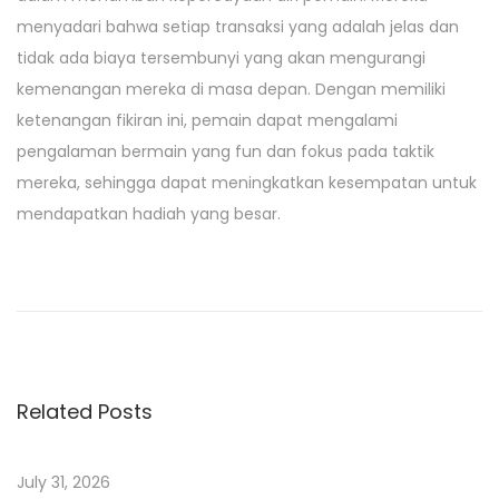
menyadari bahwa setiap transaksi yang adalah jelas dan
tidak ada biaya tersembunyi yang akan mengurangi
kemenangan mereka di masa depan. Dengan memiliki
ketenangan fikiran ini, pemain dapat mengalami
pengalaman bermain yang fun dan fokus pada taktik
mereka, sehingga dapat meningkatkan kesempatan untuk
mendapatkan hadiah yang besar.
P
P
M
r
e
o
e
n
v
g
s
i
e
Related Posts
o
t
t
u
a
s
h
July 31, 2026