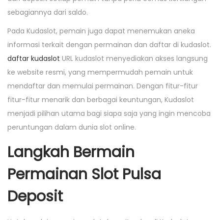
sebagiannya dari saldo.
Pada Kudaslot, pemain juga dapat menemukan aneka
informasi terkait dengan permainan dan daftar di kudaslot.
daftar kudaslot
URL kudaslot menyediakan akses langsung
ke website resmi, yang mempermudah pemain untuk
mendaftar dan memulai permainan. Dengan fitur-fitur
fitur-fitur menarik dan berbagai keuntungan, Kudaslot
menjadi pilihan utama bagi siapa saja yang ingin mencoba
peruntungan dalam dunia slot online.
Langkah Bermain
Permainan Slot Pulsa
Deposit