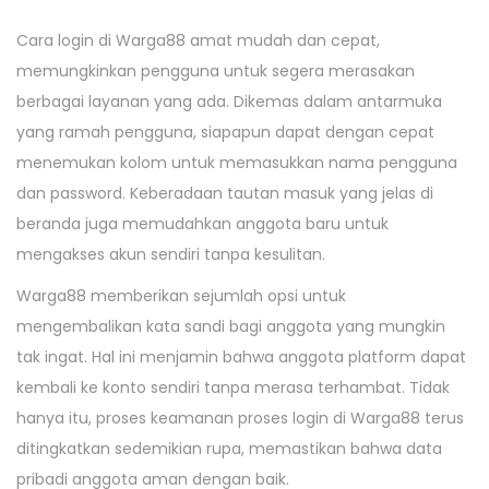
Cara login di Warga88 amat mudah dan cepat,
memungkinkan pengguna untuk segera merasakan
berbagai layanan yang ada. Dikemas dalam antarmuka
yang ramah pengguna, siapapun dapat dengan cepat
menemukan kolom untuk memasukkan nama pengguna
dan password. Keberadaan tautan masuk yang jelas di
beranda juga memudahkan anggota baru untuk
mengakses akun sendiri tanpa kesulitan.
Warga88 memberikan sejumlah opsi untuk
mengembalikan kata sandi bagi anggota yang mungkin
tak ingat. Hal ini menjamin bahwa anggota platform dapat
kembali ke konto sendiri tanpa merasa terhambat. Tidak
hanya itu, proses keamanan proses login di Warga88 terus
ditingkatkan sedemikian rupa, memastikan bahwa data
pribadi anggota aman dengan baik.