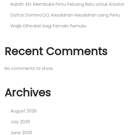
r
Rubah 4D: Membuka Pintu Peluang Baru untuk Kreator
a
Daftar DominoQQ: Kesalahan-kesalahan yang Perlu
n
Wajib Dihindari bagi Pemain Pemula
y
a
n
Recent Comments
g
N
P
No comments to show.
e
G
x
S
t
o
Archives
p
f
o
t
August 2026
s
d
t
a
July 2026
:
n
June 2026