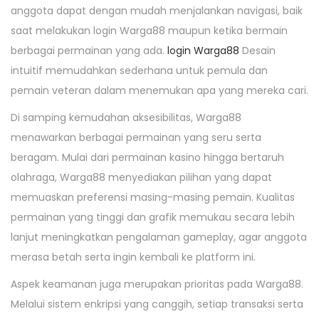
anggota dapat dengan mudah menjalankan navigasi, baik
saat melakukan login Warga88 maupun ketika bermain
berbagai permainan yang ada.
login Warga88
Desain
intuitif memudahkan sederhana untuk pemula dan
pemain veteran dalam menemukan apa yang mereka cari.
Di samping kemudahan aksesibilitas, Warga88
menawarkan berbagai permainan yang seru serta
beragam. Mulai dari permainan kasino hingga bertaruh
olahraga, Warga88 menyediakan pilihan yang dapat
memuaskan preferensi masing-masing pemain. Kualitas
permainan yang tinggi dan grafik memukau secara lebih
lanjut meningkatkan pengalaman gameplay, agar anggota
merasa betah serta ingin kembali ke platform ini.
Aspek keamanan juga merupakan prioritas pada Warga88.
Melalui sistem enkripsi yang canggih, setiap transaksi serta