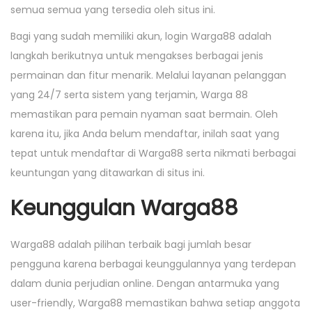
semua semua yang tersedia oleh situs ini.
Bagi yang sudah memiliki akun, login Warga88 adalah
langkah berikutnya untuk mengakses berbagai jenis
permainan dan fitur menarik. Melalui layanan pelanggan
yang 24/7 serta sistem yang terjamin, Warga 88
memastikan para pemain nyaman saat bermain. Oleh
karena itu, jika Anda belum mendaftar, inilah saat yang
tepat untuk mendaftar di Warga88 serta nikmati berbagai
keuntungan yang ditawarkan di situs ini.
Keunggulan Warga88
Warga88 adalah pilihan terbaik bagi jumlah besar
pengguna karena berbagai keunggulannya yang terdepan
dalam dunia perjudian online. Dengan antarmuka yang
user-friendly, Warga88 memastikan bahwa setiap anggota