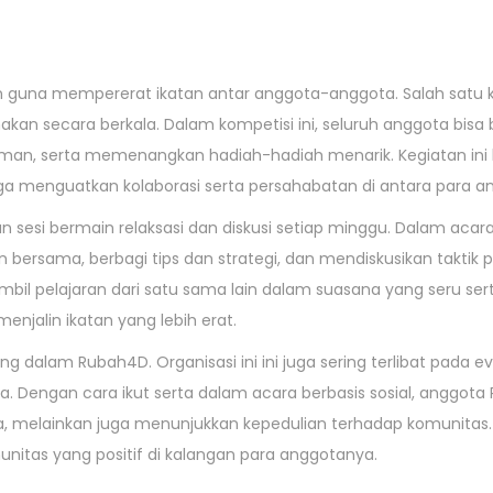
an guna mempererat ikatan antar anggota-anggota. Salah satu 
an secara berkala. Dalam kompetisi ini, seluruh anggota bisa 
man, serta memenangkan hadiah-hadiah menarik. Kegiatan ini
a menguatkan kolaborasi serta persahabatan di antara para a
 sesi bermain relaksasi dan diskusi setiap minggu. Dalam acara
ersama, berbagi tips dan strategi, dan mendiskusikan taktik 
l pelajaran dari satu sama lain dalam suasana yang seru serta
njalin ikatan yang lebih erat.
ng dalam Rubah4D. Organisasi ini ini juga sering terlibat pada e
nya. Dengan cara ikut serta dalam acara berbasis sosial, anggot
 melainkan juga menunjukkan kepedulian terhadap komunitas. H
nitas yang positif di kalangan para anggotanya.