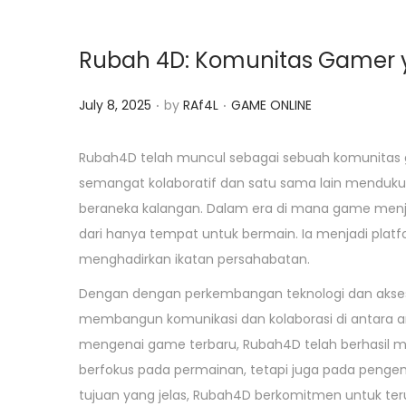
Rubah 4D: Komunitas Gamer y
.
.
P
P
July 8, 2025
by
RAf4L
GAME ONLINE
o
o
s
s
Rubah4D telah muncul sebagai sebuah komunitas g
t
t
semangat kolaboratif dan satu sama lain menduk
e
e
beraneka kalangan. Dalam era di mana game menjad
d
d
dari hanya tempat untuk bermain. Ia menjadi platf
o
i
menghadirkan ikatan persahabatan.
n
n
Dengan dengan perkembangan teknologi dan akses 
membangun komunikasi dan kolaborasi di antara 
mengenai game terbaru, Rubah4D telah berhasil m
berfokus pada permainan, tetapi juga pada peng
tujuan yang jelas, Rubah4D berkomitmen untuk t