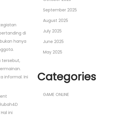
September 2025
August 2025
kegiatan
July 2025
bertanding di
 bukan hanya
June 2025
nggota.
May 2025
 tersebut,
permainan.
Categories
 informal. Ini
GAME ONLINE
vent
a Rubah4D
al ini