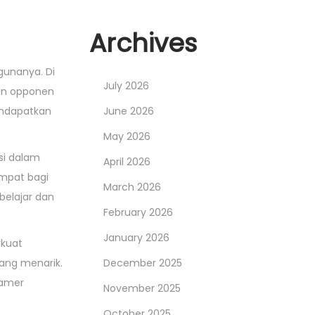
Archives
unanya. Di
July 2026
an opponen
endapatkan
June 2026
May 2026
asi dalam
April 2026
empat bagi
March 2026
belajar dan
February 2026
January 2026
rkuat
ang menarik.
December 2025
gamer
November 2025
October 2025