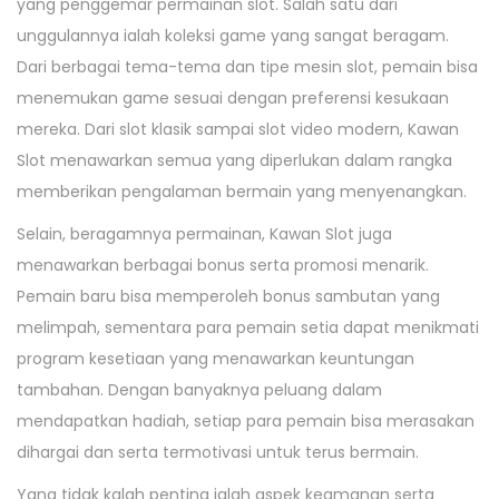
yang penggemar permainan slot. Salah satu dari
unggulannya ialah koleksi game yang sangat beragam.
Dari berbagai tema-tema dan tipe mesin slot, pemain bisa
menemukan game sesuai dengan preferensi kesukaan
mereka. Dari slot klasik sampai slot video modern, Kawan
Slot menawarkan semua yang diperlukan dalam rangka
memberikan pengalaman bermain yang menyenangkan.
Selain, beragamnya permainan, Kawan Slot juga
menawarkan berbagai bonus serta promosi menarik.
Pemain baru bisa memperoleh bonus sambutan yang
melimpah, sementara para pemain setia dapat menikmati
program kesetiaan yang menawarkan keuntungan
tambahan. Dengan banyaknya peluang dalam
mendapatkan hadiah, setiap para pemain bisa merasakan
dihargai dan serta termotivasi untuk terus bermain.
Yang tidak kalah penting ialah aspek keamanan serta