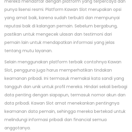
mereka mendaftar dengan platform yang terpercaya dan
punya lisensi resmi. Platform Kawan Slot merupakan opsi
yang amat baik, karena sudah terbukti dan mempunyai
reputasi baik di kalangan pemain. Sebelum bergabung,
pastikan untuk mengecek ulasan dan testimoni dari
pemain lain untuk mendapatkan informasi yang jelas
tentang mutu layanan.
Selain menggunakan platform terbaik contohnya Kawan
Slot, pengguna juga harus memperhatikan tindakan
keamanan pribadi. Ini termasuk memakai kata sandi yang
tangguh dan unik untuk profil mereka. Hindari sekali berbagi
data penting dengan siapapun, termasuk nomor akun dan
data pribadi. Kawan Slot amat menekankan pentingnya
keamanan data pemain, sehingga mereka bertekad untuk
melindungi informasi pribadi dan financial semua
anggotanya.