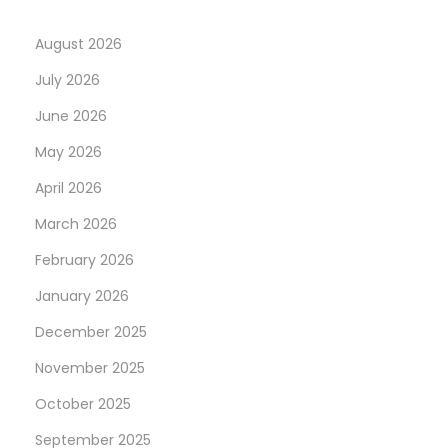
t
August 2026
e
g
July 2026
i
June 2026
d
May 2026
a
April 2026
n
T
March 2026
i
February 2026
p
January 2026
s
M
December 2025
e
November 2025
n
October 2025
a
September 2025
n