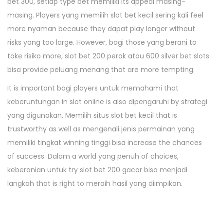
bet 300, setiap type bet memiliki its appeal masing-
masing. Players yang memilih slot bet kecil sering kali feel
more nyaman because they dapat play longer without
risks yang too large. However, bagi those yang berani to
take risiko more, slot bet 200 perak atau 600 silver bet slots
bisa provide peluang menang that are more tempting.
It is important bagi players untuk memahami that
keberuntungan in slot online is also dipengaruhi by strategi
yang digunakan. Memilih situs slot bet kecil that is
trustworthy as well as mengenali jenis permainan yang
memiliki tingkat winning tinggi bisa increase the chances
of success. Dalam a world yang penuh of choices,
keberanian untuk try slot bet 200 gacor bisa menjadi
langkah that is right to meraih hasil yang diimpikan.
P
P
R
r
u