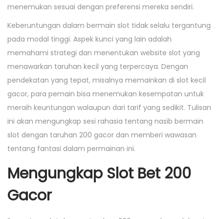
menemukan sesuai dengan preferensi mereka sendiri.
Keberuntungan dalam bermain slot tidak selalu tergantung
pada modal tinggi. Aspek kunci yang lain adalah
memahami strategi dan menentukan website slot yang
menawarkan taruhan kecil yang terpercaya. Dengan
pendekatan yang tepat, misalnya memainkan di slot kecil
gacor, para pemain bisa menemukan kesempatan untuk
meraih keuntungan walaupun dari tarif yang sedikit. Tulisan
ini akan mengungkap sesi rahasia tentang nasib bermain
slot dengan taruhan 200 gacor dan memberi wawasan
tentang fantasi dalam permainan ini.
Mengungkap Slot Bet 200
Gacor