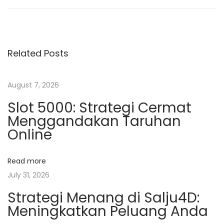
o
e
b
v
a
s
i
h
Related Posts
o
4
t
u
D
s
:
August 7, 2026
n
p
K
Slot 5000: Strategi Cermat
o
u
a
Menggandakan Taruhan
s
n
Online
t
c
v
:
i
Read more
S
i
July 31, 2026
u
Strategi Menang di Salju4D:
k
g
Meningkatkan Peluang Anda
s
e