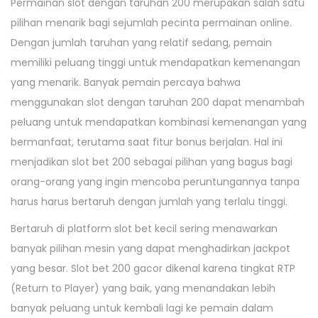
Permainan slot dengan taruhan 200 merupakan salah satu
pilihan menarik bagi sejumlah pecinta permainan online.
Dengan jumlah taruhan yang relatif sedang, pemain
memiliki peluang tinggi untuk mendapatkan kemenangan
yang menarik. Banyak pemain percaya bahwa
menggunakan slot dengan taruhan 200 dapat menambah
peluang untuk mendapatkan kombinasi kemenangan yang
bermanfaat, terutama saat fitur bonus berjalan. Hal ini
menjadikan slot bet 200 sebagai pilihan yang bagus bagi
orang-orang yang ingin mencoba peruntungannya tanpa
harus harus bertaruh dengan jumlah yang terlalu tinggi.
Bertaruh di platform slot bet kecil sering menawarkan
banyak pilihan mesin yang dapat menghadirkan jackpot
yang besar. Slot bet 200 gacor dikenal karena tingkat RTP
(Return to Player) yang baik, yang menandakan lebih
banyak peluang untuk kembali lagi ke pemain dalam