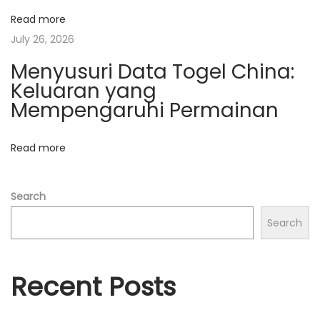
a
s
Read more
d
t
July 26, 2026
i
Menyusuri Data Togel China:
E
i
Keluaran yang
r
Mempengaruhi Permainan
o
a
D
Read more
n
i
g
i
Search
t
Search
a
l
N
Recent Posts
S
e
l
x
o