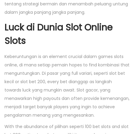
tentang strategi bermain dan menambah peluang untung
dalam jangka panjang jangka panjang.
Luck di Dunia Slot Online
Slots
Keberuntungan is an element crucial dalam games slots
online, di mana setiap pemain hopes to find kombinasi that
menguntungkan. Di pasar yang full variari, seperti slot bet
kecil or slot bet 200, every bet dianggap as langkah
towards luck yang mungkin await. Slot gacor, yang
menawarkan high payouts dan often provide kemenangan,
menjadi target banyak players yang ingin to achieve
pengalaman menang yang mengesankan.
With the abundance of pilihan seperti 100 bet slots and slot