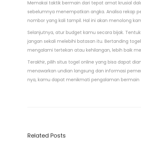
Memakai taktik bermain dari tepat amat krusial dala
sebelumnya menempatkan angka. Analisa rekap pen
nombor yang kali tampil. Hal ini akan menolong kam
Selanjutnya, atur budget kamu secara bijak. Tentu
jangan sekali melebihi batasan itu. Bertanding to
mengalami tertekan atau kehilangan, lebih baik m
Terakhir, pilih situs togel online yang bisa dapat di
menawarkan undian langsung dan informasi pemen
nya, kamu dapat menikmati pengalaman bermain t
P
P
T
r
o
o
e
t
v
o
s
i
H
Related Posts
o
K