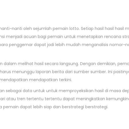
nanti-nanti oleh sejumlah pemain lotto. Setiap hasil hasil hasil
tensi menjadi acuan bagi pemain untuk menetapkan rencana str
, para penggemar dapat jadi lebih mudah menganalisis nomor-
 dalam melihat hasil secara langsung. Dengan demikian, pema
harus menunggu laporan berita dari sumber sumber. Ini past
 mendapatkan mendapatkan terkini.
akan sebagai data untuk untuk memproyeksikan hasil di masa de
ri atau tren tertentu tertentu dapat meningkatkan kemungki
a pemain dapat lebih siap dan berstrategi berstrategi.