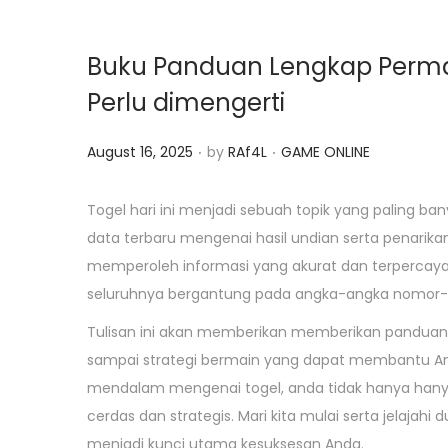
Buku Panduan Lengkap Permain
Perlu dimengerti
.
.
P
P
August 16, 2025
by
RAf4L
GAME ONLINE
o
o
s
s
Togel hari ini menjadi sebuah topik yang paling ba
t
t
data terbaru mengenai hasil undian serta penarik
e
e
memperoleh informasi yang akurat dan terpercaya. E
d
d
seluruhnya bergantung pada angka-angka nomor-no
o
i
Tulisan ini akan memberikan memberikan panduan leng
n
n
sampai strategi bermain yang dapat membantu 
mendalam mengenai togel, anda tidak hanya hanya 
cerdas dan strategis. Mari kita mulai serta jelaja
menjadi kunci utama kesuksesan Anda.