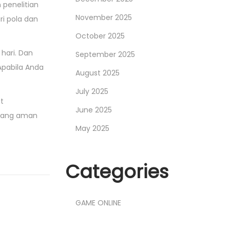
 penelitian
November 2025
i pola dan
October 2025
hari. Dan
September 2025
Apabila Anda
August 2025
July 2025
ut
June 2025
 yang aman
May 2025
Categories
GAME ONLINE