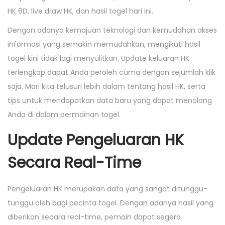
HK 6D, live draw HK, dan hasil togel hari ini.
Dengan adanya kemajuan teknologi dan kemudahan akses
informasi yang semakin memudahkan, mengikuti hasil
togel kini tidak lagi menyulitkan. Update keluaran HK
terlengkap dapat Anda peroleh cuma dengan sejumlah klik
saja. Mari kita telusuri lebih dalam tentang hasil HK, serta
tips untuk mendapatkan data baru yang dapat menolong
Anda di dalam permainan togel.
Update Pengeluaran HK
Secara Real-Time
Pengeluaran HK merupakan data yang sangat ditunggu-
tunggu oleh bagi pecinta togel. Dengan adanya hasil yang
diberikan secara real-time, pemain dapat segera