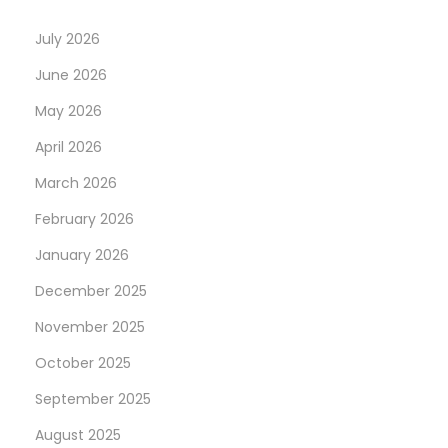
p
e
July 2026
o
t
June 2026
s
s
t
D
May 2026
:
i
April 2026
b
March 2026
a
February 2026
l
i
January 2026
k
December 2025
V
November 2025
i
c
October 2025
t
September 2025
o
August 2025
r