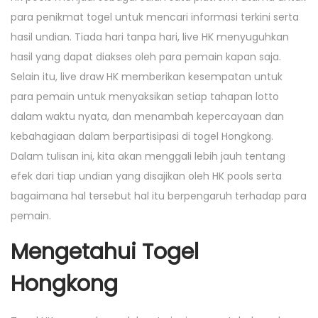
para penikmat togel untuk mencari informasi terkini serta
hasil undian. Tiada hari tanpa hari, live HK menyuguhkan
hasil yang dapat diakses oleh para pemain kapan saja.
Selain itu, live draw HK memberikan kesempatan untuk
para pemain untuk menyaksikan setiap tahapan lotto
dalam waktu nyata, dan menambah kepercayaan dan
kebahagiaan dalam berpartisipasi di togel Hongkong.
Dalam tulisan ini, kita akan menggali lebih jauh tentang
efek dari tiap undian yang disajikan oleh HK pools serta
bagaimana hal tersebut hal itu berpengaruh terhadap para
pemain.
Mengetahui Togel
Hongkong