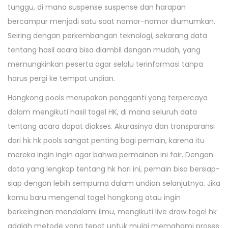
tunggu, di mana suspense suspense dan harapan
bercampur menjadi satu saat nomor-nomor diumumkan.
Seiring dengan perkembangan teknologi, sekarang data
tentang hasil acara bisa diambil dengan mudah, yang
memungkinkan peserta agar selalu terinformasi tanpa
harus pergi ke tempat undian.
Hongkong pools merupakan pengganti yang terpercaya
dalam mengikuti hasil togel HK, di mana seluruh data
tentang acara dapat diakses. Akurasinya dan transparansi
dari hk hk pools sangat penting bagi pemain, karena itu
mereka ingin ingin agar bahwa permainan ini fair. Dengan
data yang lengkap tentang hk hari ini, pemain bisa bersiap-
siap dengan lebih sempurna dalam undian selanjutnya. Jika
kamu baru mengenal togel hongkong atau ingin
berkeinginan mendalami ilmu, mengikuti live draw togel hk
adalah metode yang tepat untuk mulai memahami proses