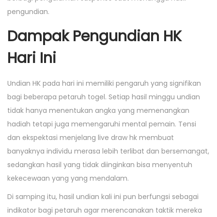
pengundian.
Dampak Pengundian HK
Hari Ini
Undian HK pada hari ini memiliki pengaruh yang signifikan
bagi beberapa petaruh togel. Setiap hasil minggu undian
tidak hanya menentukan angka yang memenangkan
hadiah tetapi juga memengaruhi mental pemain. Tensi
dan ekspektasi menjelang live draw hk membuat
banyaknya individu merasa lebih terlibat dan bersemangat,
sedangkan hasil yang tidak diinginkan bisa menyentuh
kekecewaan yang yang mendalam.
Di samping itu, hasil undian kali ini pun berfungsi sebagai
indikator bagi petaruh agar merencanakan taktik mereka