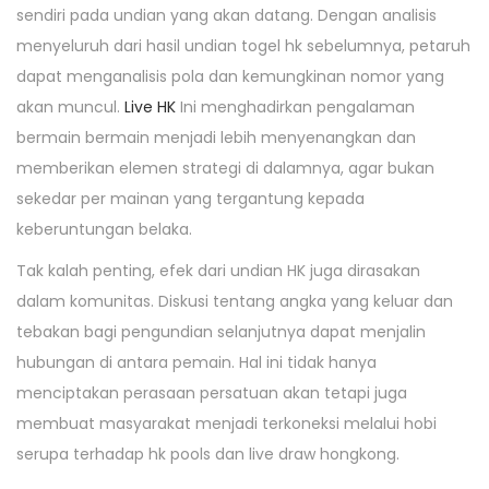
sendiri pada undian yang akan datang. Dengan analisis
menyeluruh dari hasil undian togel hk sebelumnya, petaruh
dapat menganalisis pola dan kemungkinan nomor yang
akan muncul.
Live HK
Ini menghadirkan pengalaman
bermain bermain menjadi lebih menyenangkan dan
memberikan elemen strategi di dalamnya, agar bukan
sekedar per mainan yang tergantung kepada
keberuntungan belaka.
Tak kalah penting, efek dari undian HK juga dirasakan
dalam komunitas. Diskusi tentang angka yang keluar dan
tebakan bagi pengundian selanjutnya dapat menjalin
hubungan di antara pemain. Hal ini tidak hanya
menciptakan perasaan persatuan akan tetapi juga
membuat masyarakat menjadi terkoneksi melalui hobi
serupa terhadap hk pools dan live draw hongkong.