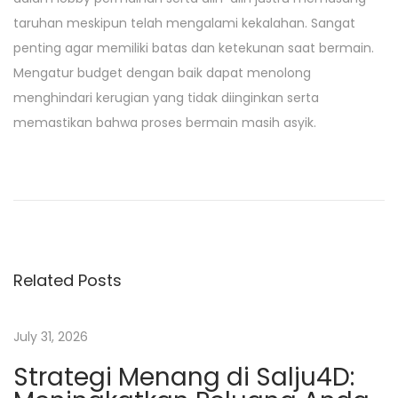
taruhan meskipun telah mengalami kekalahan. Sangat
penting agar memiliki batas dan ketekunan saat bermain.
Mengatur budget dengan baik dapat menolong
menghindari kerugian yang tidak diinginkan serta
memastikan bahwa proses bermain masih asyik.
P
P
H
r
a
o
e
r
v
i
s
i
I
Related Posts
o
n
t
u
i
s
S
July 31, 2026
n
p
G
Strategi Menang di Salju4D:
o
P