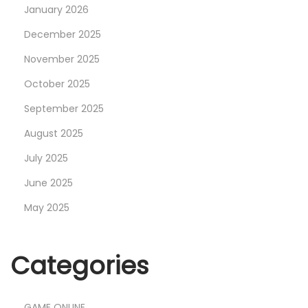
r
January 2026
n
December 2025
a
November 2025
t
i
October 2025
f
September 2025
P
August 2025
o
July 2025
k
e
June 2025
r
May 2025
H
e
Categories
b
a
t
GAME ONLINE