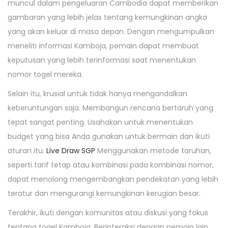
muncul dalam pengeluaran Cambodia dapat memberikan
gambaran yang lebih jelas tentang kemungkinan angka
yang akan keluar di masa depan. Dengan mengumpulkan
meneliti informasi Kamboja, pemain dapat membuat
keputusan yang lebih terinformasi saat menentukan
nomor togel mereka.
Selain itu, krusial untuk tidak hanya mengandalkan
keberuntungan saja. Membangun rencana bertaruh yang
tepat sangat penting. Usahakan untuk menentukan
budget yang bisa Anda gunakan untuk bermain dan ikuti
aturan itu.
Live Draw SGP
Menggunakan metode taruhan,
seperti tarif tetap atau kombinasi pada kombinasi nomor,
dapat menolong mengembangkan pendekatan yang lebih
teratur dan mengurangi kemungkinan kerugian besar.
Terakhir, ikuti dengan komunitas atau diskusi yang fokus
tentang togel Kamboja. Berinteraksi dengan pemain lain