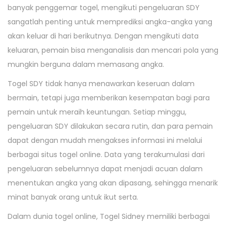
banyak penggemar togel, mengikuti pengeluaran SDY
sangatlah penting untuk memprediksi angka-angka yang
akan keluar di hari berikutnya. Dengan mengikuti data
keluaran, pemain bisa menganalisis dan mencari pola yang
mungkin berguna dalam memasang angka.
Togel SDY tidak hanya menawarkan keseruan dalam
bermain, tetapi juga memberikan kesempatan bagi para
pemain untuk meraih keuntungan. Setiap minggu,
pengeluaran SDY dilakukan secara rutin, dan para pemain
dapat dengan mudah mengakses informasi ini melalui
berbagai situs togel online. Data yang terakumulasi dari
pengeluaran sebelumnya dapat menjadi acuan dalam
menentukan angka yang akan dipasang, sehingga menarik
minat banyak orang untuk ikut serta.
Dalam dunia togel online, Togel Sidney memiliki berbagai