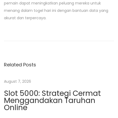
pemain dapat meningkatkan peluang mereka untuk
menang dalam togel hari ini dengan bantuan data yang
akurat dan terpercaya.
P
P
D
r
a
o
e
p
v
a
s
i
t
Related Posts
o
k
t
u
a
s
n
August 7, 2026
n
p
P
Slot 5000: Strategi Cermat
o
e
a
Menggandakan Taruhan
s
n
Online
t
g
v
:
a