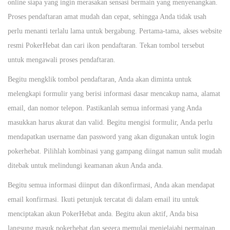
online siapa yang ingin merasakan sensasi bermain yang menyenangkan.
Proses pendaftaran amat mudah dan cepat, sehingga Anda tidak usah
perlu menanti terlalu lama untuk bergabung. Pertama-tama, akses website
resmi PokerHebat dan cari ikon pendaftaran. Tekan tombol tersebut
untuk mengawali proses pendaftaran.
Begitu mengklik tombol pendaftaran, Anda akan diminta untuk
melengkapi formulir yang berisi informasi dasar mencakup nama, alamat
email, dan nomor telepon. Pastikanlah semua informasi yang Anda
masukkan harus akurat dan valid. Begitu mengisi formulir, Anda perlu
mendapatkan username dan password yang akan digunakan untuk login
pokerhebat. Pilihlah kombinasi yang gampang diingat namun sulit mudah
ditebak untuk melindungi keamanan akun Anda anda.
Begitu semua informasi diinput dan dikonfirmasi, Anda akan mendapat
email konfirmasi. Ikuti petunjuk tercatat di dalam email itu untuk
menciptakan akun PokerHebat anda. Begitu akun aktif, Anda bisa
langsung masuk pokerhebat dan segera memulai menjelajahi permainan