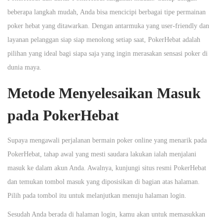
beberapa langkah mudah, Anda bisa mencicipi berbagai tipe permainan
poker hebat yang ditawarkan. Dengan antarmuka yang user-friendly dan
layanan pelanggan siap siap menolong setiap saat, PokerHebat adalah
pilihan yang ideal bagi siapa saja yang ingin merasakan sensasi poker di
dunia maya.
Metode Menyelesaikan Masuk
pada PokerHebat
Supaya mengawali perjalanan bermain poker online yang menarik pada
PokerHebat, tahap awal yang mesti saudara lakukan ialah menjalani
masuk ke dalam akun Anda. Awalnya, kunjungi situs resmi PokerHebat
dan temukan tombol masuk yang diposisikan di bagian atas halaman.
Pilih pada tombol itu untuk melanjutkan menuju halaman login.
Sesudah Anda berada di halaman login, kamu akan untuk memasukkan