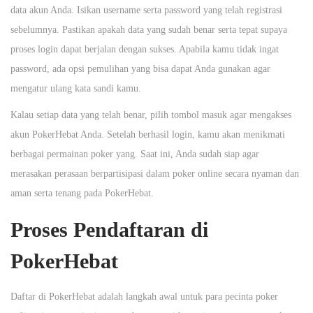
data akun Anda. Isikan username serta password yang telah registrasi
sebelumnya. Pastikan apakah data yang sudah benar serta tepat supaya
proses login dapat berjalan dengan sukses. Apabila kamu tidak ingat
password, ada opsi pemulihan yang bisa dapat Anda gunakan agar
mengatur ulang kata sandi kamu.
Kalau setiap data yang telah benar, pilih tombol masuk agar mengakses
akun PokerHebat Anda. Setelah berhasil login, kamu akan menikmati
berbagai permainan poker yang. Saat ini, Anda sudah siap agar
merasakan perasaan berpartisipasi dalam poker online secara nyaman dan
aman serta tenang pada PokerHebat.
Proses Pendaftaran di
PokerHebat
Daftar di PokerHebat adalah langkah awal untuk para pecinta poker