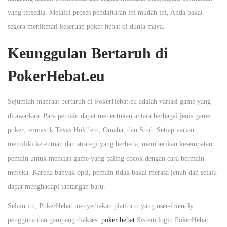
yang tersedia. Melalui proses pendaftaran ini mudah ini, Anda bakal
segera menikmati keseruan poker hebat di dunia maya.
Keunggulan Bertaruh di
PokerHebat.eu
Sejumlah manfaat bertaruh di PokerHebat.eu adalah variasi game yang
ditawarkan. Para pemain dapat menentukan antara berbagai jenis game
poker, termasuk Texas Hold’em, Omaha, dan Stud. Setiap varian
memiliki ketentuan dan strategi yang berbeda, memberikan kesempatan
pemain untuk mencari game yang paling cocok dengan cara bermain
mereka. Karena banyak opsi, pemain tidak bakal merasa jenuh dan selalu
dapat menghadapi tantangan baru.
Selain itu, PokerHebat menyediakan platform yang user-friendly
pengguna dan gampang diakses.
poker hebat
Sistem login PokerHebat