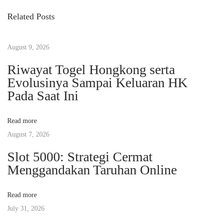
s
i
a
Related Posts
o
n
t
u
g
s
M
August 9, 2026
n
p
e
Riwayat Togel Hongkong serta
o
n
Evolusinya Sampai Keluaran HK
a
s
a
Pada Saat Ini
t
n
v
:
g
Read more
T
i
August 7, 2026
i
n
Slot 5000: Strategi Cermat
g
g
Menggandakan Taruhan Online
g
a
i
Read more
:
July 31, 2026
t