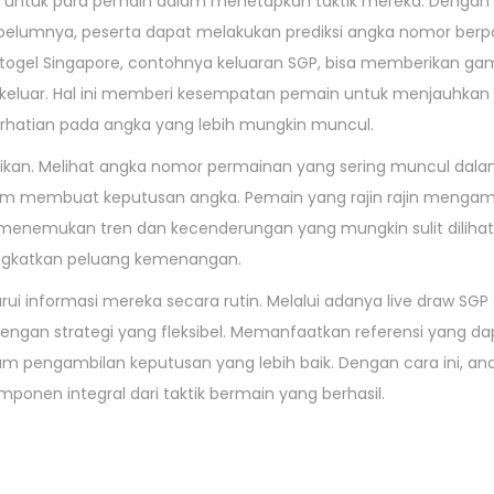
ng untuk para pemain dalam menetapkan taktik mereka. Denga
sebelumnya, peserta dapat melakukan prediksi angka nomor berpo
 togel Singapore, contohnya keluaran SGP, bisa memberikan g
keluar. Hal ini memberi kesempatan pemain untuk menjauhkan d
atian pada angka yang lebih mungkin muncul.
hatikan. Melihat angka nomor permainan yang sering muncul dal
am membuat keputusan angka. Pemain yang rajin rajin mengam
t menemukan tren dan kecenderungan yang mungkin sulit dilihat
ingkatkan peluang kemenangan.
ui informasi mereka secara rutin. Melalui adanya live draw SGP
n dengan strategi yang fleksibel. Memanfaatkan referensi yang d
 pengambilan keputusan yang lebih baik. Dengan cara ini, ana
ponen integral dari taktik bermain yang berhasil.