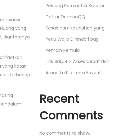
Peluang Baru untuk Kreator
Daftar DominoQQ:
kombinasi
Kesalahan-kesalahan yang
eluang yang
, diantaranya
Perlu Wajib Dihindari bagi
Pemain Pemula
manfaatkan
Link Salju4D: Akses Cepat dan
a yang katan
Aman ke Platform Favorit
akses terhadap
Recent
Masing-
n mendalam
Comments
No comments to show.