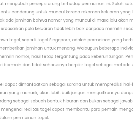
dapat mengubah persepsi orang terhadap permainan ini. Salah sat
ntu cenderung untuk muncul karena rekaman keluaran yang l
tidak ada jaminan bahwa nomor yang muncul di masa lalu akan m
dasarkan pola keluaran tidak lebih baik daripada memilih seca
wa togel, seperti togel Singapore, adalah permainan yang berb
sa memberikan jaminan untuk menang. Walaupun beberapa indivi
milih nomor, hasil tetap tergantung pada keberuntungan. Pe
i bermain dan tidak seharusnya berpikir togel sebagai metode 
togel dapat dimanfaatkan sebagai sarana untuk memprediksi hal
uran yang menarik, akan lebih baik jangan mengaitkannya den
ipandang sebagai sebuah bentuk hiburan dan bukan sebagai jawa
iri mengenai realitas togel dapat membantu para pemain meng
t dalam permainan togel.