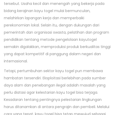
tersebut. Usaha kecil dan menengah yang bekerja pada
bidang kerajinan kayu togel mulai bermunculan,
melahirkan lapangan kerja dan memperbaiki
perekonomian lokal. Selain itu, dengan dukungan dari
pemerintah dan organisasi swasta, pelatihan dan program
pendidikan tentang metode pengelolaan kayutogel
semakin digalakkan, memproduksi produk berkualitas tinggi
yang dapat kompetitif di panggung dalam negeri dan
internasional.
Tetapi, pertumbuhan sektor kayu togel pun membawa
hambatan tersendiri. Eksploitasi berlebihan pada sumber
daya alam dan penebangan ilegal adalah masalah yang
perlu diatasi agar kelestarian kayu togel bisa terjaga.
Kesadaran tentang pentingnya pelestarian lingkungan
harus ditanamkan di antara pengrajin dan pembeli. Melalui
cara yang tepat, kayu togel bisa tetap mewujud sebagai