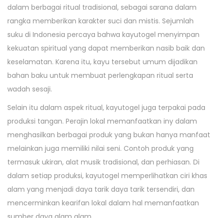
dalam berbagai ritual tradisional, sebagai sarana dalam
rangka memberikan karakter suci dan mistis. Sejumlah
suku di Indonesia percaya bahwa kayutogel menyimpan
kekuatan spiritual yang dapat memberikan nasib baik dan
keselamatan. Karena itu, kayu tersebut umum dijadikan
bahan baku untuk membuat perlengkapan ritual serta
wadah sesaji.
Selain itu dalam aspek ritual, kayutogel juga terpakai pada
produksi tangan. Perajin lokal memanfaatkan iny dalam
menghasilkan berbagai produk yang bukan hanya manfaat
melainkan juga memiliki nilai seni. Contoh produk yang
termasuk ukiran, alat musik tradisional, dan perhiasan. Di
dalam setiap produksi, kayutogel memperlihatkan ciri khas
alam yang menjadi daya tarik daya tarik tersendiri, dan
mencerminkan kearifan lokal dalam hal memanfaatkan
sumber daya alam alam.