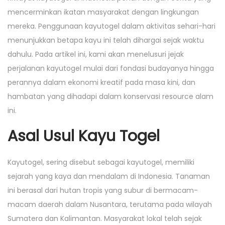
mencerminkan ikatan masyarakat dengan lingkungan
mereka. Penggunaan kayutogel dalam aktivitas sehari-hari
menunjukkan betapa kayu ini telah dihargai sejak waktu
dahulu. Pada artikel ini, kami akan menelusuri jejak
perjalanan kayutogel mulai dari fondasi budayanya hingga
perannya dalam ekonomi kreatif pada masa kini, dan
hambatan yang dihadapi dalam konservasi resource alam
ini.
Asal Usul Kayu Togel
Kayutogel, sering disebut sebagai kayutogel, memiliki
sejarah yang kaya dan mendalam di Indonesia. Tanaman
ini berasal dari hutan tropis yang subur di bermacam-
macam daerah dalam Nusantara, terutama pada wilayah
Sumatera dan Kalimantan. Masyarakat lokal telah sejak