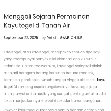
Menggali Sejarah Permainan
Kayutogel di Tanah Air
.
.
P
P
September 22, 2025
by
RAf4L
GAME ONLINE
o
o
s
s
Kayutogel, atau kayutogel, merupakan sebuah tipe kayu
t
t
yang mempunyai banyak nilai ekonomi dan kultural di
e
e
Indonesia. Dalam masyarakat, kayutogel seringkali diolah
d
d
menjadi beragam barang kerajinan berupa menarik,
o
i
termasuk perabotan rumah tangga hingga aksesoris.
kayu
n
n
togel
Di samping aspek fungsionalnya, kayutogel juga
mempunyai arti simbolis yang sangat penting untuk tradisi
lokal, menjadikannya melebihi sekadar bahan bangunan.
Riwayat kayutogel di Indonesia penuh dengan cerita yang