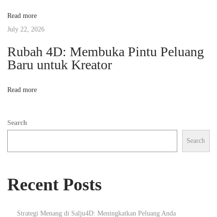
a
a
l
Read more
d
July 22, 2026
t
o
Rubah 4D: Membuka Pintu Peluang
T
i
Baru untuk Kreator
a
n
o
Read more
p
a
n
B
Search
i
Search
a
y
a
Recent Posts
:
A
Strategi Menang di Salju4D: Meningkatkan Peluang Anda