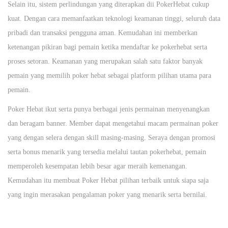
Selain itu, sistem perlindungan yang diterapkan dii PokerHebat cukup
kuat. Dengan cara memanfaatkan teknologi keamanan tinggi, seluruh data
pribadi dan transaksi pengguna aman. Kemudahan ini memberkan
ketenangan pikiran bagi pemain ketika mendaftar ke pokerhebat serta
proses setoran. Keamanan yang merupakan salah satu faktor banyak
pemain yang memilih poker hebat sebagai platform pilihan utama para
pemain.
Poker Hebat ikut serta punya berbagai jenis permainan menyenangkan
dan beragam banner. Member dapat mengetahui macam permainan poker
yang dengan selera dengan skill masing-masing. Seraya dengan promosi
serta bonus menarik yang tersedia melalui tautan pokerhebat, pemain
memperoleh kesempatan lebih besar agar meraih kemenangan.
Kemudahan itu membuat Poker Hebat pilihan terbaik untuk siapa saja
yang ingin merasakan pengalaman poker yang menarik serta bernilai.
P
P
M
r