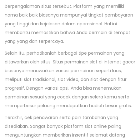
berpengalaman situs tersebut. Platform yang memiliki
nama baik baik biasanya mempunyai tingkat pembayaran
yang tinggi dan kejelasan dalam operasional. Hal ini
membantu memastikan bahwa Anda bermain di tempat
yang yang dan terpercaya.
Selain itu, perhatikanlah berbagai tipe permainan yang
ditawarkan oleh situs. Situs permainan slot di internet gacor
biasanya menawarkan variasi permainan seperti luas,
meliputi slot tradisional, slot video, dan slot dengan fitur
progresif. Dengan variasi opsi, Anda bisa menemukan
permainan sesuai yang cocok dengan selera kamu serta
memperbesar peluang mendapatkan hadiah besar gratis.
Terakhir, cek penawaran serta poin tambahan yang
disediakan. Sangat banyak platform slot online paling
menguntungkan memberikan insentif selamat datang