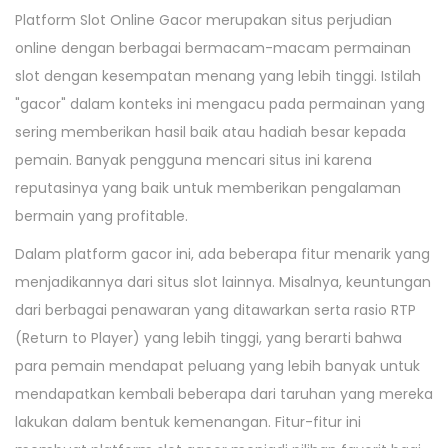
Platform Slot Online Gacor merupakan situs perjudian
online dengan berbagai bermacam-macam permainan
slot dengan kesempatan menang yang lebih tinggi. Istilah
"gacor" dalam konteks ini mengacu pada permainan yang
sering memberikan hasil baik atau hadiah besar kepada
pemain. Banyak pengguna mencari situs ini karena
reputasinya yang baik untuk memberikan pengalaman
bermain yang profitable.
Dalam platform gacor ini, ada beberapa fitur menarik yang
menjadikannya dari situs slot lainnya. Misalnya, keuntungan
dari berbagai penawaran yang ditawarkan serta rasio RTP
(Return to Player) yang lebih tinggi, yang berarti bahwa
para pemain mendapat peluang yang lebih banyak untuk
mendapatkan kembali beberapa dari taruhan yang mereka
lakukan dalam bentuk kemenangan. Fitur-fitur ini