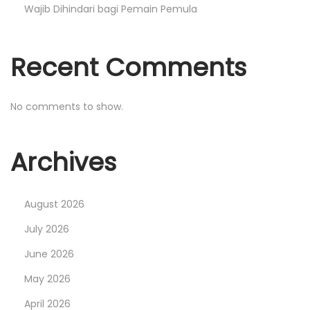
Wajib Dihindari bagi Pemain Pemula
J
u
d
Recent Comments
i
N
C
No comments to show.
e
a
x
r
t
a
Archives
p
C
o
e
August 2026
s
r
t
d
July 2026
:
i
June 2026
k
May 2026
B
April 2026
e