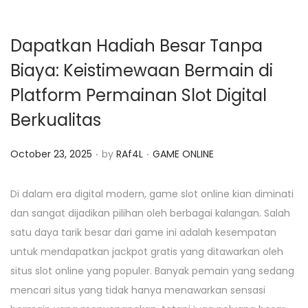
Dapatkan Hadiah Besar Tanpa
Biaya: Keistimewaan Bermain di
Platform Permainan Slot Digital
Berkualitas
.
.
P
P
October 23, 2025
by
RAf4L
GAME ONLINE
o
o
s
s
Di dalam era digital modern, game slot online kian diminati
t
t
dan sangat dijadikan pilihan oleh berbagai kalangan. Salah
e
e
satu daya tarik besar dari game ini adalah kesempatan
d
d
untuk mendapatkan jackpot gratis yang ditawarkan oleh
o
i
situs slot online yang populer. Banyak pemain yang sedang
n
n
mencari situs yang tidak hanya menawarkan sensasi