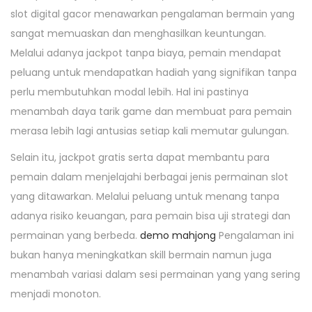
slot digital gacor menawarkan pengalaman bermain yang
sangat memuaskan dan menghasilkan keuntungan.
Melalui adanya jackpot tanpa biaya, pemain mendapat
peluang untuk mendapatkan hadiah yang signifikan tanpa
perlu membutuhkan modal lebih. Hal ini pastinya
menambah daya tarik game dan membuat para pemain
merasa lebih lagi antusias setiap kali memutar gulungan.
Selain itu, jackpot gratis serta dapat membantu para
pemain dalam menjelajahi berbagai jenis permainan slot
yang ditawarkan. Melalui peluang untuk menang tanpa
adanya risiko keuangan, para pemain bisa uji strategi dan
permainan yang berbeda.
demo mahjong
Pengalaman ini
bukan hanya meningkatkan skill bermain namun juga
menambah variasi dalam sesi permainan yang yang sering
menjadi monoton.