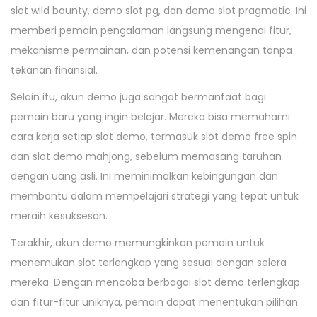
slot wild bounty, demo slot pg, dan demo slot pragmatic. Ini
memberi pemain pengalaman langsung mengenai fitur,
mekanisme permainan, dan potensi kemenangan tanpa
tekanan finansial.
Selain itu, akun demo juga sangat bermanfaat bagi
pemain baru yang ingin belajar. Mereka bisa memahami
cara kerja setiap slot demo, termasuk slot demo free spin
dan slot demo mahjong, sebelum memasang taruhan
dengan uang asli. Ini meminimalkan kebingungan dan
membantu dalam mempelajari strategi yang tepat untuk
meraih kesuksesan.
Terakhir, akun demo memungkinkan pemain untuk
menemukan slot terlengkap yang sesuai dengan selera
mereka. Dengan mencoba berbagai slot demo terlengkap
dan fitur-fitur uniknya, pemain dapat menentukan pilihan