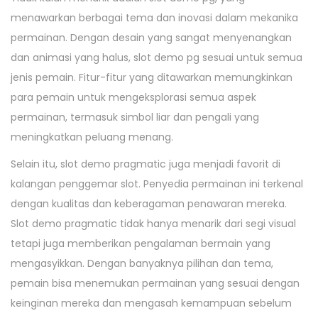
menawarkan berbagai tema dan inovasi dalam mekanika
permainan. Dengan desain yang sangat menyenangkan
dan animasi yang halus, slot demo pg sesuai untuk semua
jenis pemain. Fitur-fitur yang ditawarkan memungkinkan
para pemain untuk mengeksplorasi semua aspek
permainan, termasuk simbol liar dan pengali yang
meningkatkan peluang menang.
Selain itu, slot demo pragmatic juga menjadi favorit di
kalangan penggemar slot. Penyedia permainan ini terkenal
dengan kualitas dan keberagaman penawaran mereka.
Slot demo pragmatic tidak hanya menarik dari segi visual
tetapi juga memberikan pengalaman bermain yang
mengasyikkan. Dengan banyaknya pilihan dan tema,
pemain bisa menemukan permainan yang sesuai dengan
keinginan mereka dan mengasah kemampuan sebelum