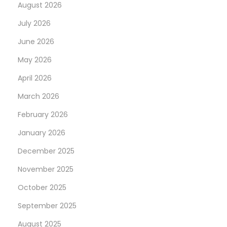
August 2026
t
j
p
o
July 2026
o
n
June 2026
s
g
May 2026
t
d
April 2026
:
a
n
March 2026
S
February 2026
l
January 2026
o
t
December 2025
G
November 2025
a
October 2025
c
September 2025
o
r
August 2025