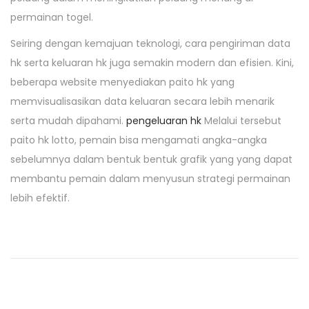
permainan togel.
Seiring dengan kemajuan teknologi, cara pengiriman data
hk serta keluaran hk juga semakin modern dan efisien. Kini,
beberapa website menyediakan paito hk yang
memvisualisasikan data keluaran secara lebih menarik
serta mudah dipahami.
pengeluaran hk
Melalui tersebut
paito hk lotto, pemain bisa mengamati angka-angka
sebelumnya dalam bentuk bentuk grafik yang yang dapat
membantu pemain dalam menyusun strategi permainan
lebih efektif.
P
P
M
r
a
o
e
h
v
j
s
i
o