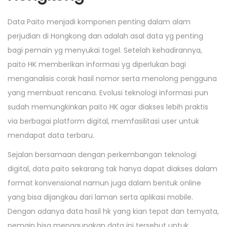
Data Paito menjadi komponen penting dalam alam
perjudian di Hongkong dan adalah asal data yg penting
bagi pemain yg menyukai togel. Setelah kehadirannya,
paito HK memberikan informasi yg diperlukan bagi
menganalisis corak hasil nomor serta menolong pengguna
yang membuat rencana. Evolusi teknologi informasi pun
sudah memungkinkan paito HK agar diakses lebih praktis
via berbagai platform digital, memfasilitasi user untuk
mendapat data terbaru.
Sejalan bersamaan dengan perkembangan teknologi
digital, data paito sekarang tak hanya dapat diakses dalam
format konvensional namun juga dalam bentuk online
yang bisa dijangkau dari laman serta aplikasi mobile.
Dengan adanya data hasil hk yang kian tepat dan ternyata,
pemain bisa menggunakan data ini tersebut untuk