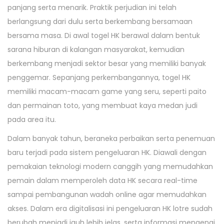
panjang serta menarik. Praktik perjudian ini telah
berlangsung dari dulu serta berkembang bersamaan
bersama masa. Di awal togel HK berawal dalam bentuk
sarana hiburan di kalangan masyarakat, kemudian
berkembang menjadi sektor besar yang memiliki banyak
penggemar. Sepanjang perkembangannya, togel HK
memiliki macam-macam game yang seru, seperti paito
dan permainan toto, yang membuat kaya medan judi
pada area itu.
Dalam banyak tahun, beraneka perbaikan serta penemuan
baru terjadi pada sistem pengeluaran HK. Diawali dengan
pemakaian teknologi modern canggih yang memudahkan
pemain dalam memperoleh data HK secara real-time
sampai pembangunan wadah online agar memudahkan
akses. Dalam era digitalisasi ini pengeluaran HK lotre sudah
berubah menjadi jauh lebih jelas, serta informasi mengenai