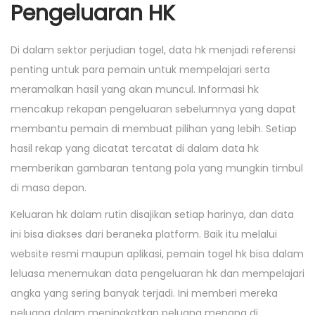
Pengeluaran HK
Di dalam sektor perjudian togel, data hk menjadi referensi
penting untuk para pemain untuk mempelajari serta
meramalkan hasil yang akan muncul. Informasi hk
mencakup rekapan pengeluaran sebelumnya yang dapat
membantu pemain di membuat pilihan yang lebih. Setiap
hasil rekap yang dicatat tercatat di dalam data hk
memberikan gambaran tentang pola yang mungkin timbul
di masa depan.
Keluaran hk dalam rutin disajikan setiap harinya, dan data
ini bisa diakses dari beraneka platform. Baik itu melalui
website resmi maupun aplikasi, pemain togel hk bisa dalam
leluasa menemukan data pengeluaran hk dan mempelajari
angka yang sering banyak terjadi. Ini memberi mereka
peluang dalam meningkatkan peluang menang di