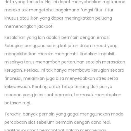
data yang tersedia. Hal ini dapat menyebabkan rugi karena
mereka tak mengetahui bagaimana fungsi fitur-fitur
khusus atau ikon yang dapat meningkatkan peluang
memenangkan jackpot.
Kesalahan yang lain adalah bermain dengan emosi.
Sebagian pengguna sering kali jatuh dalam mood yang
mengakibatkan mereka mengambil tindakan impulsif,
misalnya terus menambah pertaruhan setelah merasakan
kerugian. Perilaku ini tak hanya membawa kerugian secara
finansial, melainkan juga bisa menyebabkan stres serta
kekecewaan. Penting untuk tetap tenang dan punya
rencana yang jelas saat bermain, termasuk menetapkan
batasan rugi.
Terakhir, banyak pemain yang gagal menggunakan mode
percobaan slot sebelum bermain dengan dana real.
Fasilitas ini amat bermanfaat dalam mempelajari