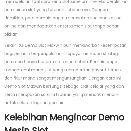
mempelajari soal cara kerja slot sebelum mereka beralih ke
permainan slot yang taruhan sebenarnya. Dengan
demikian, para pemain dapat merasakan suasana kasino
online dan mendapatkan entertaimen slot tanpa beban
pikiran.
Selain itu, Demo Slot Maxwin pun menawarkan kesempatan
bagi pemain berpengalaman supaya mencoba strategi
baru dan hanya bersuka ria tanpa beban. Pemain dapat
mengetahui mana slot yang memberikan payout terbaik
dan fitur mana sangat menguntungkan. Dengan cara ini,
Demo Slot Maxwin berfungsi sebagai alat belajar yang dan
serta merupakan sarana hiburan yang menarik menarik
untuk seluruh lapisan pemain.
Kelebihan Mengincar Demo
Mesin Slot