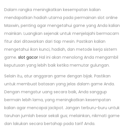
Dalam rangka meningkatkan kesempatan kalian
mendapatkan hadiah utama pada permainan slot online
Maxwin, penting agar mengetahui game yang Anda kalian
mainkan. Luangkan sejenak untuk menjelajahi bermacam
fitur dari ditawarkan dari tiap mesin. Pastikan kalian
mengetahui ikon kunci, hadiah, dan metode kerja sistem
game.
slot gacor
Hal ini akan menolong Anda mengambil
keputusan yang lebih baik ketika memutar gulungan.
Selain itu, atur anggaran game dengan bijak. Pastikan
untuk membuat batasan yang jelas dalam game Anda.
Dengan mengatur uang secara baik, Anda sanggup
bermain lebih lama, yang meningkatkan kesempatan
kalian agar mencapai jackpot. Jangan terburu-buru untuk
taruhan jumlah besar sekali gus; melainkan, nikmati game
dan lakukan secara bertahap pada tarif Anda.