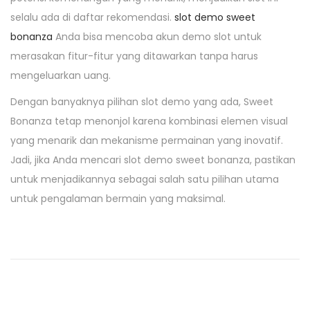
selalu ada di daftar rekomendasi.
slot demo sweet
bonanza
Anda bisa mencoba akun demo slot untuk
merasakan fitur-fitur yang ditawarkan tanpa harus
mengeluarkan uang.
Dengan banyaknya pilihan slot demo yang ada, Sweet
Bonanza tetap menonjol karena kombinasi elemen visual
yang menarik dan mekanisme permainan yang inovatif.
Jadi, jika Anda mencari slot demo sweet bonanza, pastikan
untuk menjadikannya sebagai salah satu pilihan utama
untuk pengalaman bermain yang maksimal.
P
P
L
r
o
o
e
g
v
i
s
i
n