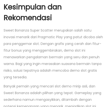
Kesimpulan dan
Rekomendasi
Sweet Bonanza Super Scatter merupakan salah satu
inovasi menarik dari Pragmatic Play yang patut dicoba oleh
para penggemar slot. Dengan grafis yang cerah dan fitur-
fitur bonus yang menggembirakan, demo slot ini
menawarkan pengalaman bermain yang seru dan penuh
warna. Bagi yang ingin merasakan suasana bermain tanpa
risiko, solusi tepatnya adalah mencoba demo slot gratis
yang tersedia.
Banyak pemain yang mencari slot demo mirip asli, dan
Sweet Bonanza adalah pilihan yang tepat. Gameplay yang
sederhana namun mengasyikkan, ditambah dengan
potensi kemenangan yang menarik, menjadikan slot ini