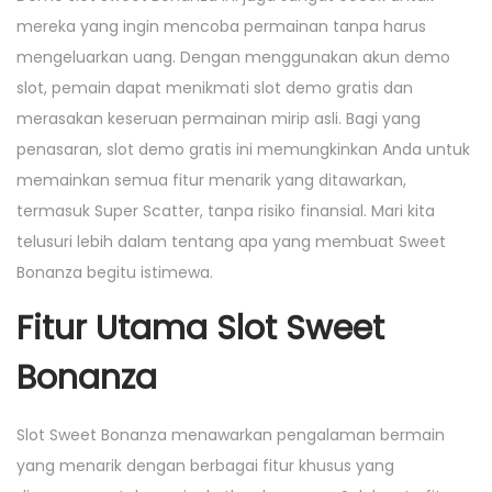
mereka yang ingin mencoba permainan tanpa harus
mengeluarkan uang. Dengan menggunakan akun demo
slot, pemain dapat menikmati slot demo gratis dan
merasakan keseruan permainan mirip asli. Bagi yang
penasaran, slot demo gratis ini memungkinkan Anda untuk
memainkan semua fitur menarik yang ditawarkan,
termasuk Super Scatter, tanpa risiko finansial. Mari kita
telusuri lebih dalam tentang apa yang membuat Sweet
Bonanza begitu istimewa.
Fitur Utama Slot Sweet
Bonanza
Slot Sweet Bonanza menawarkan pengalaman bermain
yang menarik dengan berbagai fitur khusus yang