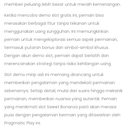
memberi peluang lebih besar untuk meraih kemenangan.
Ketika mencoba demo slot gratis ini, pemain bisa
merasakan berbagai fitur tanpa tekanan untuk
menggunakan uang sungguhan. Ini memungkinkan
pemain untuk mengeksplorasi semua aspek permainan,
termasuk putaran bonus dan simbol-simbol khusus.
Dengan akun demo slot, pemain dapat berlatih dan
merencanakan strategi tanpa risiko kehilangan uang.
Slot demo mirip asli ini memang dirancang untuk
memberikan pengalaman yang mendekati permainan
sebenarnya. Setiap detail, mulai dari suara hingga mekanik
permainan, memberikan nuansa yang autentik. Pemain
yang menikmati slot Sweet Bonanza pasti akan merasa
puas dengan pengalaman bermain yang ditawarkan oleh
Pragmatic Play ini.