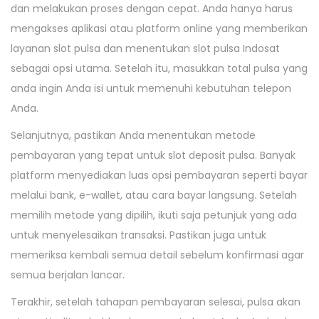
dan melakukan proses dengan cepat. Anda hanya harus
mengakses aplikasi atau platform online yang memberikan
layanan slot pulsa dan menentukan slot pulsa Indosat
sebagai opsi utama. Setelah itu, masukkan total pulsa yang
anda ingin Anda isi untuk memenuhi kebutuhan telepon
Anda.
Selanjutnya, pastikan Anda menentukan metode
pembayaran yang tepat untuk slot deposit pulsa. Banyak
platform menyediakan luas opsi pembayaran seperti bayar
melalui bank, e-wallet, atau cara bayar langsung. Setelah
memilih metode yang dipilih, ikuti saja petunjuk yang ada
untuk menyelesaikan transaksi. Pastikan juga untuk
memeriksa kembali semua detail sebelum konfirmasi agar
semua berjalan lancar.
Terakhir, setelah tahapan pembayaran selesai, pulsa akan