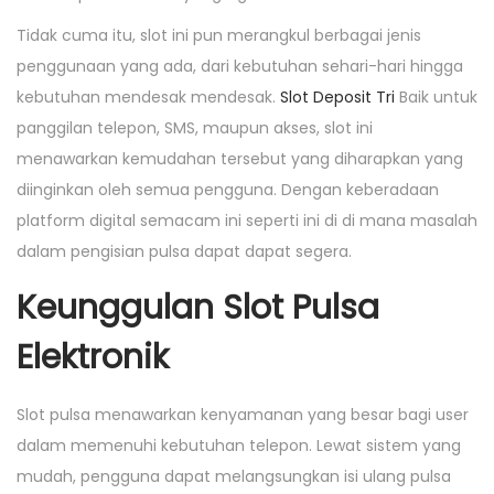
Tidak cuma itu, slot ini pun merangkul berbagai jenis
penggunaan yang ada, dari kebutuhan sehari-hari hingga
kebutuhan mendesak mendesak.
Slot Deposit Tri
Baik untuk
panggilan telepon, SMS, maupun akses, slot ini
menawarkan kemudahan tersebut yang diharapkan yang
diinginkan oleh semua pengguna. Dengan keberadaan
platform digital semacam ini seperti ini di di mana masalah
dalam pengisian pulsa dapat dapat segera.
Keunggulan Slot Pulsa
Elektronik
Slot pulsa menawarkan kenyamanan yang besar bagi user
dalam memenuhi kebutuhan telepon. Lewat sistem yang
mudah, pengguna dapat melangsungkan isi ulang pulsa