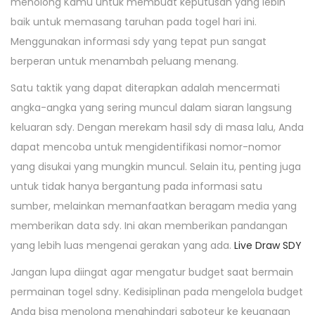
menolong Kamu untuk membuat keputusan yang lebih
baik untuk memasang taruhan pada togel hari ini.
Menggunakan informasi sdy yang tepat pun sangat
berperan untuk menambah peluang menang.
Satu taktik yang dapat diterapkan adalah mencermati
angka-angka yang sering muncul dalam siaran langsung
keluaran sdy. Dengan merekam hasil sdy di masa lalu, Anda
dapat mencoba untuk mengidentifikasi nomor-nomor
yang disukai yang mungkin muncul. Selain itu, penting juga
untuk tidak hanya bergantung pada informasi satu
sumber, melainkan memanfaatkan beragam media yang
memberikan data sdy. Ini akan memberikan pandangan
yang lebih luas mengenai gerakan yang ada.
Live Draw SDY
Jangan lupa diingat agar mengatur budget saat bermain
permainan togel sdny. Kedisiplinan pada mengelola budget
Anda bisa menolong menghindari saboteur ke keuangan