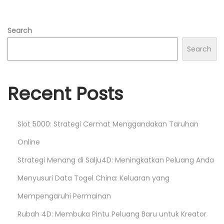
n
m
a
n
Search
V
Search
i
r
Recent Posts
t
u
a
Slot 5000: Strategi Cermat Menggandakan Taruhan
l
N
Online
R
e
a
Strategi Menang di Salju4D: Meningkatkan Peluang Anda
x
s
Menyusuri Data Togel China: Keluaran yang
t
a
Mempengaruhi Permainan
p
k
o
a
Rubah 4D: Membuka Pintu Peluang Baru untuk Kreator