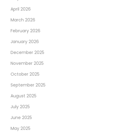
i
April 2026
k
o
March 2026
:
February 2026
M
January 2026
e
n
December 2025
y
November 2025
e
October 2025
l
September 2025
a
m
August 2025
i
July 2025
S
June 2025
l
o
May 2025