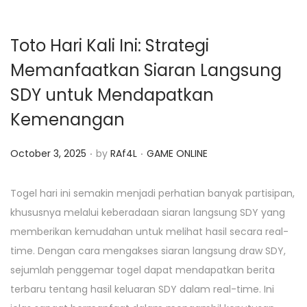
Toto Hari Kali Ini: Strategi
Memanfaatkan Siaran Langsung
SDY untuk Mendapatkan
Kemenangan
.
.
P
P
October 3, 2025
by
RAf4L
GAME ONLINE
o
o
s
s
Togel hari ini semakin menjadi perhatian banyak partisipan,
t
t
khususnya melalui keberadaan siaran langsung SDY yang
e
e
memberikan kemudahan untuk melihat hasil secara real-
d
d
time. Dengan cara mengakses siaran langsung draw SDY,
o
i
sejumlah penggemar togel dapat mendapatkan berita
n
n
terbaru tentang hasil keluaran SDY dalam real-time. Ini