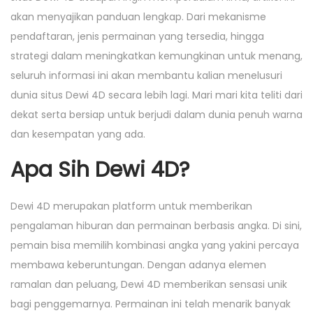
akan menyajikan panduan lengkap. Dari mekanisme
pendaftaran, jenis permainan yang tersedia, hingga
strategi dalam meningkatkan kemungkinan untuk menang,
seluruh informasi ini akan membantu kalian menelusuri
dunia situs Dewi 4D secara lebih lagi. Mari mari kita teliti dari
dekat serta bersiap untuk berjudi dalam dunia penuh warna
dan kesempatan yang ada.
Apa Sih Dewi 4D?
Dewi 4D merupakan platform untuk memberikan
pengalaman hiburan dan permainan berbasis angka. Di sini,
pemain bisa memilih kombinasi angka yang yakini percaya
membawa keberuntungan. Dengan adanya elemen
ramalan dan peluang, Dewi 4D memberikan sensasi unik
bagi penggemarnya. Permainan ini telah menarik banyak