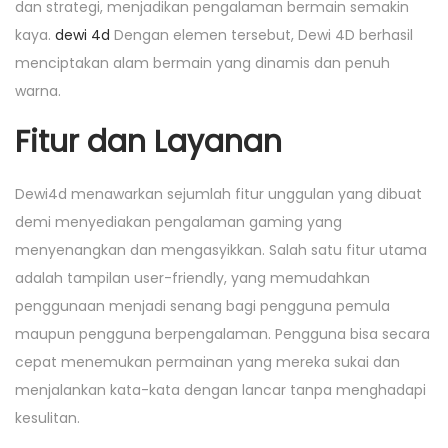
dan strategi, menjadikan pengalaman bermain semakin
kaya.
dewi 4d
Dengan elemen tersebut, Dewi 4D berhasil
menciptakan alam bermain yang dinamis dan penuh
warna.
Fitur dan Layanan
Dewi4d menawarkan sejumlah fitur unggulan yang dibuat
demi menyediakan pengalaman gaming yang
menyenangkan dan mengasyikkan. Salah satu fitur utama
adalah tampilan user-friendly, yang memudahkan
penggunaan menjadi senang bagi pengguna pemula
maupun pengguna berpengalaman. Pengguna bisa secara
cepat menemukan permainan yang mereka sukai dan
menjalankan kata-kata dengan lancar tanpa menghadapi
kesulitan.