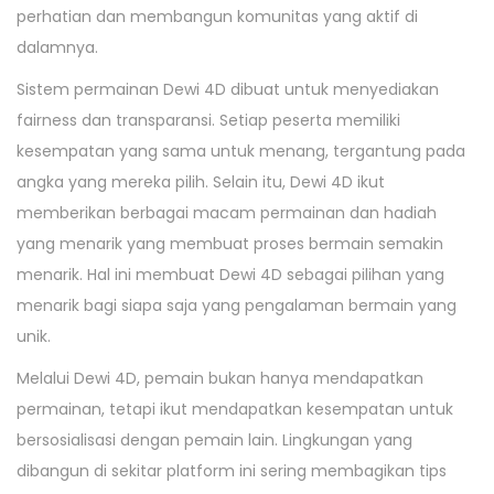
perhatian dan membangun komunitas yang aktif di
dalamnya.
Sistem permainan Dewi 4D dibuat untuk menyediakan
fairness dan transparansi. Setiap peserta memiliki
kesempatan yang sama untuk menang, tergantung pada
angka yang mereka pilih. Selain itu, Dewi 4D ikut
memberikan berbagai macam permainan dan hadiah
yang menarik yang membuat proses bermain semakin
menarik. Hal ini membuat Dewi 4D sebagai pilihan yang
menarik bagi siapa saja yang pengalaman bermain yang
unik.
Melalui Dewi 4D, pemain bukan hanya mendapatkan
permainan, tetapi ikut mendapatkan kesempatan untuk
bersosialisasi dengan pemain lain. Lingkungan yang
dibangun di sekitar platform ini sering membagikan tips