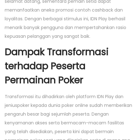
selamat datang, sementara pemain setia dapat
memanfaatkan aneka promosi contoh cashback dan
loyalitas. Dengan berbagai stimulus ini, IDN Play berhasil
menarik banyak pengguna dan mempertahankan rasio
kepuasan pelanggan yang sangat baik.
Dampak Transformasi
terhadap Peserta
Permainan Poker
Transformasi itu dihadirkan oleh platform IDN Play dan
jeniuspoker kepada dunia poker online sudah memberikan
pengaruh besar bagi sejumlah peserta. Dengan
kenyamanan akses serta bermacam-macam fasilitas
yang telah disediakan, peserta kini dapat bermain