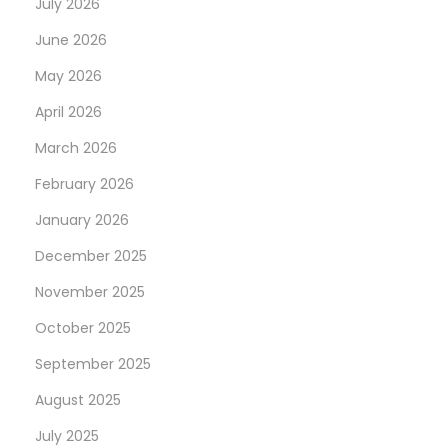
t
H
July 2026
:
a
June 2026
s
May 2026
i
April 2026
l
T
March 2026
o
February 2026
t
January 2026
o
S
December 2025
i
November 2025
n
October 2025
g
September 2025
a
p
August 2025
u
July 2025