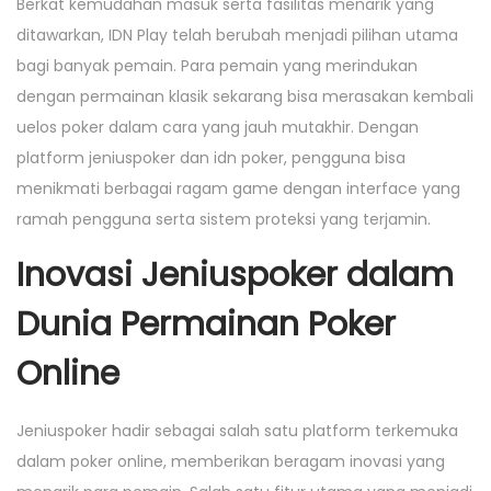
Berkat kemudahan masuk serta fasilitas menarik yang
ditawarkan, IDN Play telah berubah menjadi pilihan utama
bagi banyak pemain. Para pemain yang merindukan
dengan permainan klasik sekarang bisa merasakan kembali
uelos poker dalam cara yang jauh mutakhir. Dengan
platform jeniuspoker dan idn poker, pengguna bisa
menikmati berbagai ragam game dengan interface yang
ramah pengguna serta sistem proteksi yang terjamin.
Inovasi Jeniuspoker dalam
Dunia Permainan Poker
Online
Jeniuspoker hadir sebagai salah satu platform terkemuka
dalam poker online, memberikan beragam inovasi yang