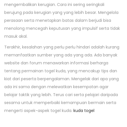
mengembalikan kerugian. Cara ini sering seringkali
berujung pada kerugian yang yang lebih besar. Mengelola
perasaan serta menetapkan batas dalam berjudi bisa
menolong mencegah keputusan yang impulsif serta tidak
masuk akal.
Terakhir, kesalahan yang perlu perlu hindari adalah kurang
memanfaatkan sumber yang ada yang ada. Ada banyak
website dan forum menawarkan informasi berharga
tentang permainan togel kuda, yang mencakup tips dan
kiat dari peserta berpengalaman. Mengelak dari apa yang
ada ini sama dengan melewatkan kesempatan agar
belajar taktik yang lebih. Terus cari serta pelajari daripada
sesama untuk memperbaiki kemampuan bermain serta
mengerti aspek-aspek togel kuda.
kuda togel
P
P
M