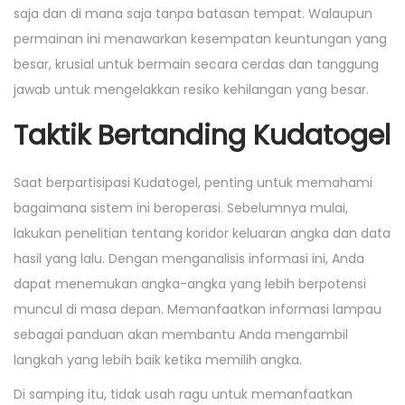
saja dan di mana saja tanpa batasan tempat. Walaupun
permainan ini menawarkan kesempatan keuntungan yang
besar, krusial untuk bermain secara cerdas dan tanggung
jawab untuk mengelakkan resiko kehilangan yang besar.
Taktik Bertanding Kudatogel
Saat berpartisipasi Kudatogel, penting untuk memahami
bagaimana sistem ini beroperasi. Sebelumnya mulai,
lakukan penelitian tentang koridor keluaran angka dan data
hasil yang lalu. Dengan menganalisis informasi ini, Anda
dapat menemukan angka-angka yang lebih berpotensi
muncul di masa depan. Memanfaatkan informasi lampau
sebagai panduan akan membantu Anda mengambil
langkah yang lebih baik ketika memilih angka.
Di samping itu, tidak usah ragu untuk memanfaatkan