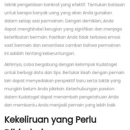
teknik pengelolaan bankroll yang efektif. Tentukan batasan
untuk berapa banyak uang yang akan Anda gunakan
dalam setiap sesi permainan. Dengan demikian, Anda
dapat menghindari kerugian yang signifikan dan menjaga
keterlibatan bermain. Pastikan Anda tidak terbawa emosi
saat bermain dan senantiasa camkan bahwa permainan
ini adalah tentang keberuntungan.
Akhirnya, coba bergabung dengan kelompok Kudatogel
untuk berbagi data dan tips. Bertukar kisah dengan pemain
lain dapat menyediakan perspektif baru serta taktik yang
mungkin belum Anda pikirkan. Keterhubungan passion
dalam Kudatogel dapat menambah pengetahuan Anda
dan membantu Anda menjadii pemain yang lebih baik.
Kekeliruan yang Perlu