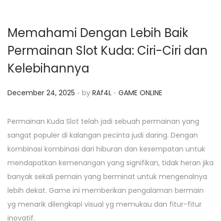
Memahami Dengan Lebih Baik
Permainan Slot Kuda: Ciri-Ciri dan
Kelebihannya
.
.
P
P
December 24, 2025
by
RAf4L
GAME ONLINE
o
o
s
s
Permainan Kuda Slot telah jadi sebuah permainan yang
t
t
sangat populer di kalangan pecinta judi daring. Dengan
e
e
kombinasi kombinasi dari hiburan dan kesempatan untuk
d
d
mendapatkan kemenangan yang signifikan, tidak heran jika
o
i
banyak sekali pemain yang berminat untuk mengenalnya
n
n
lebih dekat. Game ini memberikan pengalaman bermain
yg menarik dilengkapi visual yg memukau dan fitur-fitur
inovatif.