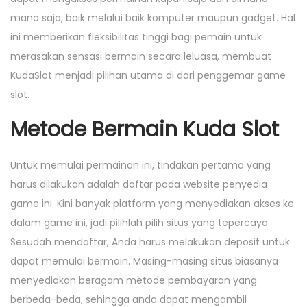
mana saja, baik melalui baik komputer maupun gadget. Hal
ini memberikan fleksibilitas tinggi bagi pemain untuk
merasakan sensasi bermain secara leluasa, membuat
KudaSlot menjadi pilihan utama di dari penggemar game
slot.
Metode Bermain Kuda Slot
Untuk memulai permainan ini, tindakan pertama yang
harus dilakukan adalah daftar pada website penyedia
game ini. Kini banyak platform yang menyediakan akses ke
dalam game ini, jadi pilihlah pilih situs yang tepercaya.
Sesudah mendaftar, Anda harus melakukan deposit untuk
dapat memulai bermain. Masing-masing situs biasanya
menyediakan beragam metode pembayaran yang
berbeda-beda, sehingga anda dapat mengambil