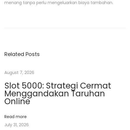
menang tanpa perlu mengeluarkan biaya tambahan.
P
P
E
r
f
o
e
e
v
k
s
i
D
Related Posts
o
a
t
u
m
s
p
August 7, 2026
n
p
a
Slot 5000: Strategi Cermat
o
k
a
Menggandakan Taruhan
s
S
Online
t
o
v
:
s
Read more
i
i
July 31, 2026
a