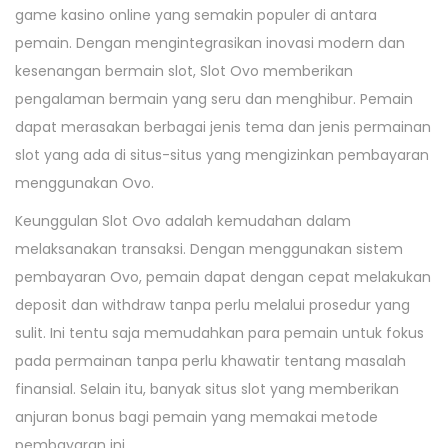
game kasino online yang semakin populer di antara
pemain. Dengan mengintegrasikan inovasi modern dan
kesenangan bermain slot, Slot Ovo memberikan
pengalaman bermain yang seru dan menghibur. Pemain
dapat merasakan berbagai jenis tema dan jenis permainan
slot yang ada di situs-situs yang mengizinkan pembayaran
menggunakan Ovo.
Keunggulan Slot Ovo adalah kemudahan dalam
melaksanakan transaksi. Dengan menggunakan sistem
pembayaran Ovo, pemain dapat dengan cepat melakukan
deposit dan withdraw tanpa perlu melalui prosedur yang
sulit. Ini tentu saja memudahkan para pemain untuk fokus
pada permainan tanpa perlu khawatir tentang masalah
finansial. Selain itu, banyak situs slot yang memberikan
anjuran bonus bagi pemain yang memakai metode
pembayaran ini.