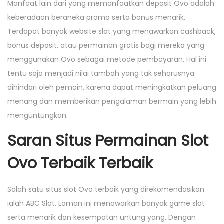
Manfaat lain dari yang memanfaatkan deposit Ovo adalah
keberadaan beraneka promo serta bonus menarik.
Terdapat banyak website slot yang menawarkan cashback,
bonus deposit, atau permainan gratis bagi mereka yang
menggunakan Ovo sebagai metode pembayaran. Hal ini
tentu saja menjadi nilai tambah yang tak seharusnya
dihindari oleh pemain, karena dapat meningkatkan peluang
menang dan memberikan pengalaman bermain yang lebih
menguntungkan.
Saran Situs Permainan Slot
Ovo Terbaik Terbaik
Salah satu situs slot Ovo terbaik yang direkomendasikan
ialah ABC Slot. Laman ini menawarkan banyak game slot
serta menarik dan kesempatan untung yang. Dengan