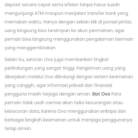
deposit secara cepat serta efisien tanpa harus susah
mengunjungi ATM maupun menjalani transfer bank yang
memakan waktu. Hanya dengan sekian klik di ponsel pintar,
uang langsung bisa tersimpan ke akun permainan, agar
pemain bisa langsung menggunakan pengalaman bermain
yang menggembirakan.
Selain itu, setoran Ovo juga memberikan tingkat
perlindungan yang sangat tinggi. Pengiriman uang yang
dikerjakan melalui Ovo dilindungi dengan sistem keamanan
yang canggih, agar informasi pribadi dan finansial
pengguna masih terjaga dengan aman.
Slot Ovo
Para
pemain tidak usah cemas akan risiko kecurangan atau
kebocoran data, karena Ovo menggunakan enkripsi dan
berbagai langkah keamanan untuk menjaga penggunanya
tetap aman.