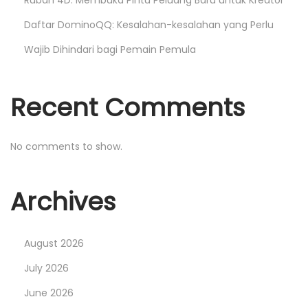
Rubah 4D: Membuka Pintu Peluang Baru untuk Kreator
n
Daftar DominoQQ: Kesalahan-kesalahan yang Perlu
d
Wajib Dihindari bagi Pemain Pemula
i
a
n
Recent Comments
N
M
e
e
No comments to show.
x
n
t
g
p
e
Archives
o
t
s
a
August 2026
t
h
:
u
July 2026
i
June 2026
D