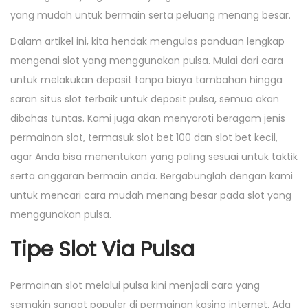
yang mudah untuk bermain serta peluang menang besar.
Dalam artikel ini, kita hendak mengulas panduan lengkap
mengenai slot yang menggunakan pulsa. Mulai dari cara
untuk melakukan deposit tanpa biaya tambahan hingga
saran situs slot terbaik untuk deposit pulsa, semua akan
dibahas tuntas. Kami juga akan menyoroti beragam jenis
permainan slot, termasuk slot bet 100 dan slot bet kecil,
agar Anda bisa menentukan yang paling sesuai untuk taktik
serta anggaran bermain anda. Bergabunglah dengan kami
untuk mencari cara mudah menang besar pada slot yang
menggunakan pulsa.
Tipe Slot Via Pulsa
Permainan slot melalui pulsa kini menjadi cara yang
semakin sangat populer di permainan kasino internet. Ada