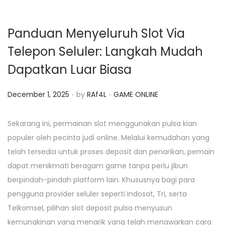
Panduan Menyeluruh Slot Via
Telepon Seluler: Langkah Mudah
Dapatkan Luar Biasa
.
.
P
P
December 1, 2025
by
RAf4L
GAME ONLINE
o
o
s
s
Sekarang ini, permainan slot menggunakan pulsa kian
t
t
populer oleh pecinta judi online. Melalui kemudahan yang
e
e
telah tersedia untuk proses deposit dan penarikan, pemain
d
d
dapat menikmati beragam game tanpa perlu jibun
o
i
berpindah-pindah platform lain. Khususnya bagi para
n
n
pengguna provider seluler seperti Indosat, Tri, serta
Telkomsel, pilihan slot deposit pulsa menyusun
kemungkinan yang menarik yang telah menawarkan cara