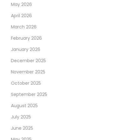
May 2026
e
April 2026
w
i
March 2026
4
February 2026
D
January 2026
K
u
December 2025
n
November 2025
c
October 2025
i
September 2025
d
i
August 2025
K
July 2025
e
June 2025
s
u
May 2025