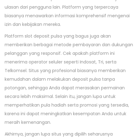
ulasan dari pengguna lain. Platform yang terpercaya
biasanya menawarkan informasi komprehensif mengenai
izin dan kebijakan mereka.
Platform slot deposit pulsa yang bagus juga akan
memberikan berbagai metode pembayaran dan dukungan
pelanggan yang responsif. Cek apakah platform ini
menerima operator seluler seperti Indosat, Tri, serta
Telkomsel. Situs yang profesional biasanya memberikan
kemudahan dalam melakukan deposit pulsa tanpa
potongan, sehingga Anda dapat merasakan permainan
secara lebih maksimal. Selain itu, jangan lupa untuk
memperhatikan pula hadiah serta promosi yang tersedia,
karena ini dapat meningkatkan kesempatan Anda untuk
meraih kemenangan.
Akhirnya, jangan lupa situs yang dipilih seharusnya