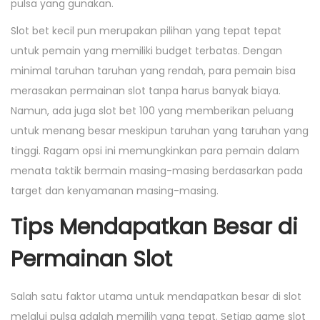
pulsa yang gunakan.
Slot bet kecil pun merupakan pilihan yang tepat tepat
untuk pemain yang memiliki budget terbatas. Dengan
minimal taruhan taruhan yang rendah, para pemain bisa
merasakan permainan slot tanpa harus banyak biaya.
Namun, ada juga slot bet 100 yang memberikan peluang
untuk menang besar meskipun taruhan yang taruhan yang
tinggi. Ragam opsi ini memungkinkan para pemain dalam
menata taktik bermain masing-masing berdasarkan pada
target dan kenyamanan masing-masing.
Tips Mendapatkan Besar di
Permainan Slot
Salah satu faktor utama untuk mendapatkan besar di slot
melalui pulsa adalah memilih yang tepat. Setiap game slot