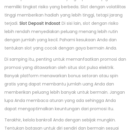
memiliki tingkat risiko yang berbeda. Slot dengan volatilitas
tinggi memberikan hadiah yang lebih tinggi, tetapi jarang
terjadi.
Slot Deposit Indosat
Di sisi lain, slot dengan risiko
lebih rendah menyediakan peluang menang lebih rutin
dengan jumlah yang kecil. Pahami kesukaan Anda dan
tentukan slot yang cocok dengan gaya bermain Anda.
Di samping itu, penting untuk memanfaatkan promosi dan
promosi yang ditawarkan oleh situs slot pulsa elektrik.
Banyak platform menawarkan bonus setoran atau spin
gratis yang dapat membantu jumlah uang Anda dan
memberikan peluang lebih banyak untuk bermain. Jangan
lupa Anda membaca aturan yang ada sehingga Anda
dapat mengoptimalkan keuntungan dari promosi itu.
Terakhir, kelola bankroll Anda dengan sebijak mungkin.
Tentukan batasan untuk diri sendiri dan bermain sesuai