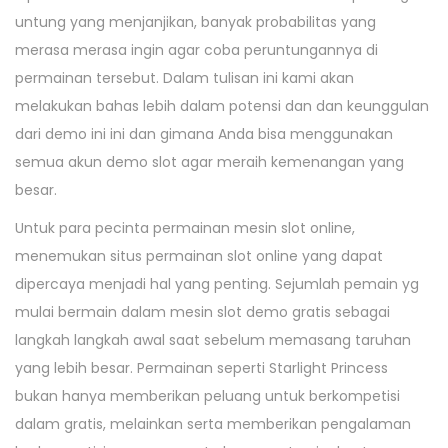
untung yang menjanjikan, banyak probabilitas yang
merasa merasa ingin agar coba peruntungannya di
permainan tersebut. Dalam tulisan ini kami akan
melakukan bahas lebih dalam potensi dan dan keunggulan
dari demo ini ini dan gimana Anda bisa menggunakan
semua akun demo slot agar meraih kemenangan yang
besar.
Untuk para pecinta permainan mesin slot online,
menemukan situs permainan slot online yang dapat
dipercaya menjadi hal yang penting. Sejumlah pemain yg
mulai bermain dalam mesin slot demo gratis sebagai
langkah langkah awal saat sebelum memasang taruhan
yang lebih besar. Permainan seperti Starlight Princess
bukan hanya memberikan peluang untuk berkompetisi
dalam gratis, melainkan serta memberikan pengalaman