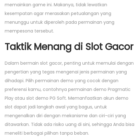
memainkan game ini. Makanya, tidak lewatkan
kesempatan agar merasakan petualangan yang
menunggu untuk diperoleh pada permainan yang
mempesona tersebut.
Taktik Menang di Slot Gacor
Dalam bermain slot gacor, penting untuk memulai dengan
pengertian yang tegas mengenai jenis permainan yang
dihadapi. Pilih permainan demo yang cocok dengan
preferensi kamu, contohnya permainan demo Pragmatic
Play atau slot demo PG Soft. Memanfaatkan akun demo
slot dapat jadi langkah awal yang bagus, untuk
mengenalkan diri dengan mekanisme dan ciri-ciri yang
ditawarkan. Tidak ada risiko uang di sini, sehingga Anda bisa
meneliti berbagai pilihan tanpa beban.