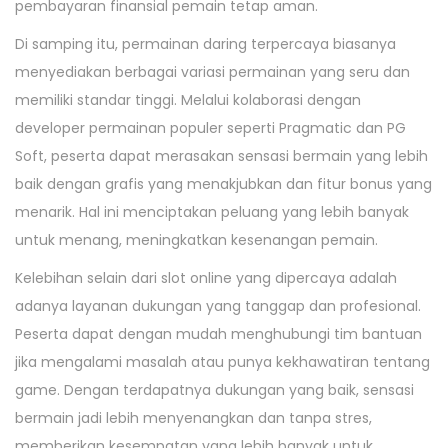
pembayaran finansial pemain tetap aman.
Di samping itu, permainan daring terpercaya biasanya
menyediakan berbagai variasi permainan yang seru dan
memiliki standar tinggi. Melalui kolaborasi dengan
developer permainan populer seperti Pragmatic dan PG
Soft, peserta dapat merasakan sensasi bermain yang lebih
baik dengan grafis yang menakjubkan dan fitur bonus yang
menarik. Hal ini menciptakan peluang yang lebih banyak
untuk menang, meningkatkan kesenangan pemain.
Kelebihan selain dari slot online yang dipercaya adalah
adanya layanan dukungan yang tanggap dan profesional.
Peserta dapat dengan mudah menghubungi tim bantuan
jika mengalami masalah atau punya kekhawatiran tentang
game. Dengan terdapatnya dukungan yang baik, sensasi
bermain jadi lebih menyenangkan dan tanpa stres,
memberikan kesempatan yang lebih banyak untuk