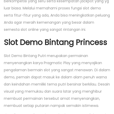
berkompetisi yang seru serta kesempatan jackpot yang yg
luar biasa. Melalui memahami proses fungsi slot demo
serta fitur-fitur yang ada, Anda bisa meningkatkan peluang
Anda agar meraih kemenangan yang besar dalam
semesta slot online yang sangat rintangan ini.
Slot Demo Bintang Princess
Slot Demo Bintang Putri merupakan permainan
menyenangkan karya Pragmatic Play yang menyajikan
pengalaman bermain slot yang sangat menawan. Di dalam
demo, pemain dapat masuk ke dalam alam penuh warna
dan keindahan memiliki tema putri bersinar berkilau. Desain
visual yang memukau dan suara latar yang menghibur
membuat permainan tersebut amat menyenangkan,
membuat setiap putaran nampak semakin istimewa.