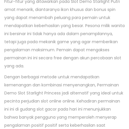
Fitur-fitur yang ditawarkan pada Slot Demo Starlight Putri
amat menarik, diantaranya ikon khusus dan bonus spin
yang dapat menambah peluang para pemain untuk
mendapatkan keberhasilan yang besar. Pesona milik wanita
ini bersinar ini tidak hanya ada dalam penampilannya,
tetapi juga pada mekanik game yang agar memberikan
pengalaman maksimum. Pemain dapat mengakses
permainan ini ini secara free dengan akun percobaan slot
yang ada.
Dengan berbagai metode untuk mendapatkan
kemenangan dan kombinasi menyenangkan, Permainan
Demo Slot Starlight Princess jadi alternatif yang ideal untuk
pecinta perjudian slot online online. Kehadiran permainan
ini ini di gudang slot gacor pada hari ini menunjukkan
bahwa banyak pengguna yang memperoleh menyerap
pengalaman positif positif serta keberhasilan saat