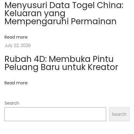
i
i
Menyusuri Data Togel China:
Keluaran yang
n
g
Mempengaruhi Permainan
g
d
a
o
Read more
n
t
July 22, 2026
g
Rubah 4D: Membuka Pintu
:
i
Peluang Baru untuk Kreator
P
o
e
Read more
r
n
m
a
Search
i
Search
n
a