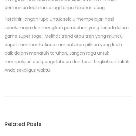
permainan lebih lama lagi tanpa tekanan uang.
Terakhir, jangan lupa untuk selalu mempelajari hasil
sebelumnya dan mengikuti perubahan yang terjadi dalam
game super togel. Melihat trend atau tren yang muncul
dapat membantu Anda menentukan pilihan yang lebih
baik dalam menaruh taruhan. Jangan ragu untuk
mempelajari dari pengetahuan dan terus tingkatkan taktik
Anda sekaligus waktu.
P
P
S
r
t
o
e
r
v
a
s
i
t
Related Posts
o
e
t
u
g