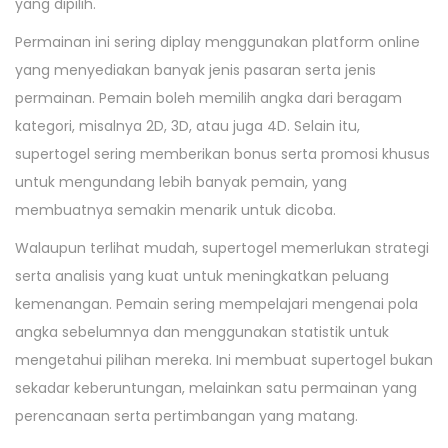
yang dipilih.
Permainan ini sering diplay menggunakan platform online
yang menyediakan banyak jenis pasaran serta jenis
permainan. Pemain boleh memilih angka dari beragam
kategori, misalnya 2D, 3D, atau juga 4D. Selain itu,
supertogel sering memberikan bonus serta promosi khusus
untuk mengundang lebih banyak pemain, yang
membuatnya semakin menarik untuk dicoba.
Walaupun terlihat mudah, supertogel memerlukan strategi
serta analisis yang kuat untuk meningkatkan peluang
kemenangan. Pemain sering mempelajari mengenai pola
angka sebelumnya dan menggunakan statistik untuk
mengetahui pilihan mereka. Ini membuat supertogel bukan
sekadar keberuntungan, melainkan satu permainan yang
perencanaan serta pertimbangan yang matang.