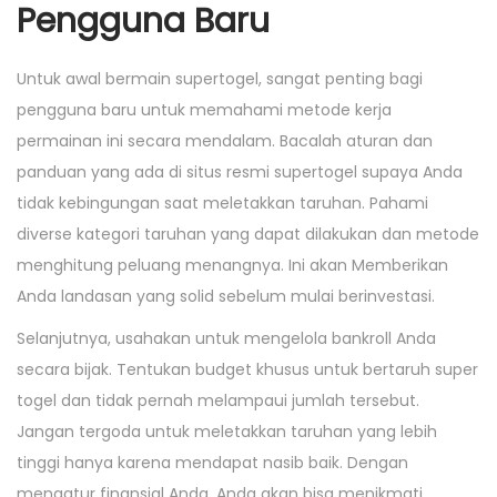
Pengguna Baru
Untuk awal bermain supertogel, sangat penting bagi
pengguna baru untuk memahami metode kerja
permainan ini secara mendalam. Bacalah aturan dan
panduan yang ada di situs resmi supertogel supaya Anda
tidak kebingungan saat meletakkan taruhan. Pahami
diverse kategori taruhan yang dapat dilakukan dan metode
menghitung peluang menangnya. Ini akan Memberikan
Anda landasan yang solid sebelum mulai berinvestasi.
Selanjutnya, usahakan untuk mengelola bankroll Anda
secara bijak. Tentukan budget khusus untuk bertaruh super
togel dan tidak pernah melampaui jumlah tersebut.
Jangan tergoda untuk meletakkan taruhan yang lebih
tinggi hanya karena mendapat nasib baik. Dengan
mengatur finansial Anda, Anda akan bisa menikmati