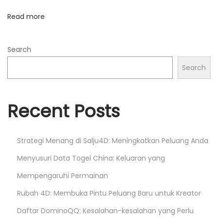
o
P
Read more
e
n
r
m
Search
a
Search
i
n
a
Recent Posts
n
S
Strategi Menang di Salju4D: Meningkatkan Peluang Anda
l
o
Menyusuri Data Togel China: Keluaran yang
t
Mempengaruhi Permainan
I
Rubah 4D: Membuka Pintu Peluang Baru untuk Kreator
n
Daftar DominoQQ: Kesalahan-kesalahan yang Perlu
d