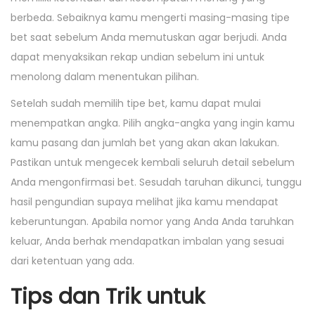
berbeda. Sebaiknya kamu mengerti masing-masing tipe
bet saat sebelum Anda memutuskan agar berjudi. Anda
dapat menyaksikan rekap undian sebelum ini untuk
menolong dalam menentukan pilihan.
Setelah sudah memilih tipe bet, kamu dapat mulai
menempatkan angka. Pilih angka-angka yang ingin kamu
kamu pasang dan jumlah bet yang akan akan lakukan.
Pastikan untuk mengecek kembali seluruh detail sebelum
Anda mengonfirmasi bet. Sesudah taruhan dikunci, tunggu
hasil pengundian supaya melihat jika kamu mendapat
keberuntungan. Apabila nomor yang Anda Anda taruhkan
keluar, Anda berhak mendapatkan imbalan yang sesuai
dari ketentuan yang ada.
Tips dan Trik untuk