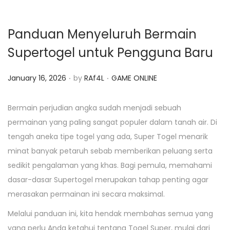
Panduan Menyeluruh Bermain
Supertogel untuk Pengguna Baru
.
.
P
P
January 16, 2026
by
RAf4L
GAME ONLINE
o
o
s
s
Bermain perjudian angka sudah menjadi sebuah
t
t
permainan yang paling sangat populer dalam tanah air. Di
e
e
tengah aneka tipe togel yang ada, Super Togel menarik
d
d
minat banyak petaruh sebab memberikan peluang serta
o
i
sedikit pengalaman yang khas. Bagi pemula, memahami
n
n
dasar-dasar Supertogel merupakan tahap penting agar
merasakan permainan ini secara maksimal.
Melalui panduan ini, kita hendak membahas semua yang
yang perlu Anda ketahui tentang Togel Super, mulai dari