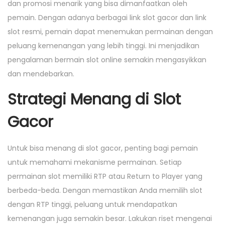
dan promosi menarik yang bisa dimanfaatkan oleh
pemain. Dengan adanya berbagai link slot gacor dan link
slot resmi, pemain dapat menemukan permainan dengan
peluang kemenangan yang lebih tinggi. Ini menjadikan
pengalaman bermain slot online semakin mengasyikkan
dan mendebarkan.
Strategi Menang di Slot
Gacor
Untuk bisa menang di slot gacor, penting bagi pemain
untuk memahami mekanisme permainan. Setiap
permainan slot memiliki RTP atau Return to Player yang
berbeda-beda. Dengan memastikan Anda memilih slot
dengan RTP tinggi, peluang untuk mendapatkan
kemenangan juga semakin besar. Lakukan riset mengenai