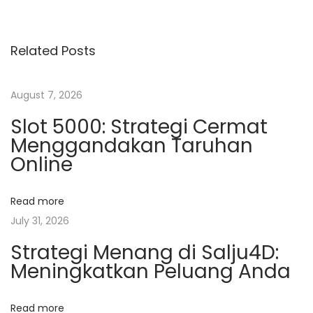
v
e
s
i
r
Related Posts
o
T
t
u
o
s
g
August 7, 2026
n
p
e
Slot 5000: Strategi Cermat
o
l
a
Menggandakan Taruhan
s
:
Online
t
A
v
:
p
Read more
a
i
July 31, 2026
k
Strategi Menang di Salju4D:
a
g
Meningkatkan Peluang Anda
h
K
a
o
Read more