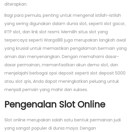
diterapkan.
Bagi para pemula, penting untuk mengenal istilah-istilah
yang sering digunakan dalam dunia slot, seperti slot gacor,
RTP slot, dan link slot resmi. Memilih situs slot yang
terpercaya seperti Warga88 juga merupakan langkah awal
yang krusial untuk memastikan pengalaman bermain yang
aman dan menyenangkan. Dengan memahami dasar-
dasar permainan, memanfaatkan akun demo slot, dan
menjelajahi berbagai opsi deposit seperti slot deposit 5000
atau slot qris, Anda dapat meningkatkan peluang untuk
menjadi pemain yang mahir dan sukses.
Pengenalan Slot Online
Slot online merupakan salah satu bentuk permainan judi
yang sangat populer di dunia maya. Dengan