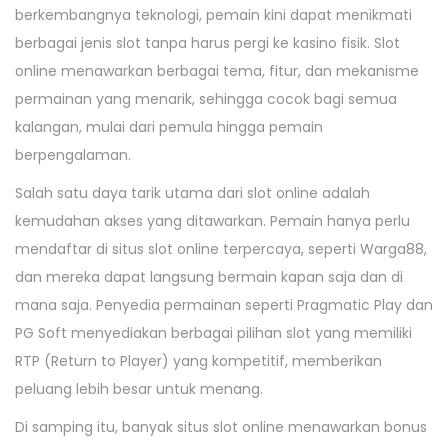
berkembangnya teknologi, pemain kini dapat menikmati
berbagai jenis slot tanpa harus pergi ke kasino fisik. Slot
online menawarkan berbagai tema, fitur, dan mekanisme
permainan yang menarik, sehingga cocok bagi semua
kalangan, mulai dari pemula hingga pemain
berpengalaman.
Salah satu daya tarik utama dari slot online adalah
kemudahan akses yang ditawarkan. Pemain hanya perlu
mendaftar di situs slot online terpercaya, seperti Warga88,
dan mereka dapat langsung bermain kapan saja dan di
mana saja. Penyedia permainan seperti Pragmatic Play dan
PG Soft menyediakan berbagai pilihan slot yang memiliki
RTP (Return to Player) yang kompetitif, memberikan
peluang lebih besar untuk menang.
Di samping itu, banyak situs slot online menawarkan bonus