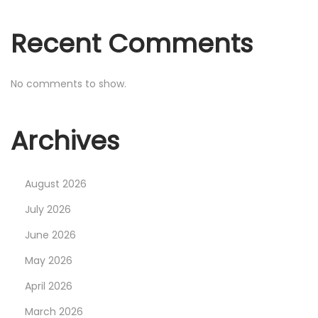
a
N
T
Recent Comments
e
u
x
t
No comments to show.
t
o
p
r
o
i
Archives
s
a
t
l
August 2026
:
M
e
July 2026
n
June 2026
y
May 2026
e
April 2026
l
u
March 2026