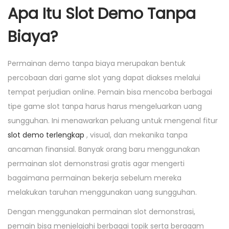
Apa Itu Slot Demo Tanpa
Biaya?
Permainan demo tanpa biaya merupakan bentuk
percobaan dari game slot yang dapat diakses melalui
tempat perjudian online. Pemain bisa mencoba berbagai
tipe game slot tanpa harus harus mengeluarkan uang
sungguhan. Ini menawarkan peluang untuk mengenal fitur
slot demo terlengkap
, visual, dan mekanika tanpa
ancaman finansial. Banyak orang baru menggunakan
permainan slot demonstrasi gratis agar mengerti
bagaimana permainan bekerja sebelum mereka
melakukan taruhan menggunakan uang sungguhan.
Dengan menggunakan permainan slot demonstrasi,
pemain bisa menjelajahi berbagai topik serta beragam