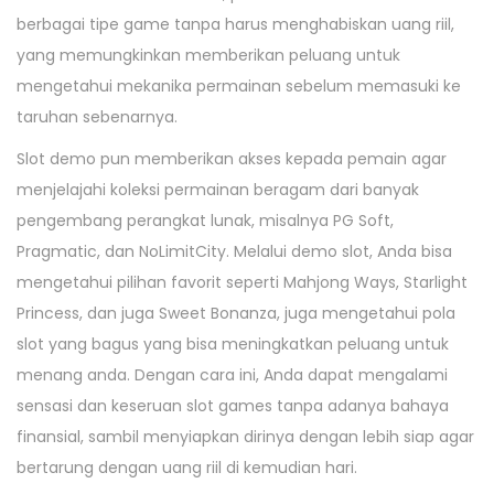
berbagai tipe game tanpa harus menghabiskan uang riil,
yang memungkinkan memberikan peluang untuk
mengetahui mekanika permainan sebelum memasuki ke
taruhan sebenarnya.
Slot demo pun memberikan akses kepada pemain agar
menjelajahi koleksi permainan beragam dari banyak
pengembang perangkat lunak, misalnya PG Soft,
Pragmatic, dan NoLimitCity. Melalui demo slot, Anda bisa
mengetahui pilihan favorit seperti Mahjong Ways, Starlight
Princess, dan juga Sweet Bonanza, juga mengetahui pola
slot yang bagus yang bisa meningkatkan peluang untuk
menang anda. Dengan cara ini, Anda dapat mengalami
sensasi dan keseruan slot games tanpa adanya bahaya
finansial, sambil menyiapkan dirinya dengan lebih siap agar
bertarung dengan uang riil di kemudian hari.