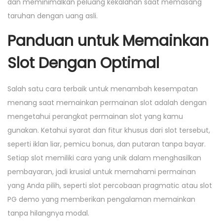
dan meminimalkan peluang kekalahan saat memasang
taruhan dengan uang asli.
Panduan untuk Memainkan
Slot Dengan Optimal
Salah satu cara terbaik untuk menambah kesempatan
menang saat memainkan permainan slot adalah dengan
mengetahui perangkat permainan slot yang kamu
gunakan. Ketahui syarat dan fitur khusus dari slot tersebut,
seperti iklan liar, pemicu bonus, dan putaran tanpa bayar.
Setiap slot memiliki cara yang unik dalam menghasilkan
pembayaran, jadi krusial untuk memahami permainan
yang Anda pilih, seperti slot percobaan pragmatic atau slot
PG demo yang memberikan pengalaman memainkan
tanpa hilangnya modal.