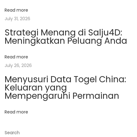
v
:
4
Read more
D
i
July 31, 2026
:
Strategi Menang di Salju4D:
M
g
Meningkatkan Peluang Anda
e
n
a
g
Read more
u
t
July 26, 2026
n
Menyusuri Data Togel China:
g
i
Keluaran yang
k
Mempengaruhi Permainan
o
a
p
Read more
n
R
a
h
Search