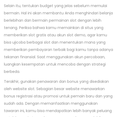
Selain itu, tentukan budget yang jelas sebelum memulai
bermain. Hal ini akan membantu Anda menghindari belanja
berlebihan dan bermain permainan slot dengan lebih
tenang. Periksa bahwa kamu memainkan di situs yang
memberikan slot gratis atau akun slot demo, agar kamu
bisa ujicoba berbagai slot dan menentukan mana yang
memberikan pembayaran terbaik bagi kamu tanpa adanya
tekanan finansial. Saat menggunakan akun percobaan,
luangkan kesempatan untuk mencoba dengan strategi
berbeda.
Terakhir, gunakan penawaran dan bonus yang disediakan
oleh website slot. Sebagian besar website menawarkan
bonus registrasi atau promosi untuk pemain baru dan yang
sudah ada. Dengan memanfaatkan menggunakan
tawaran ini, kamu bisa mendapatkan lebih banyak peluang