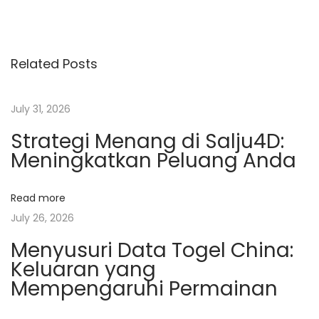
o
e
n
v
g
s
i
e
Related Posts
o
t
t
u
a
s
h
July 31, 2026
n
p
u
Strategi Menang di Salju4D:
o
i
a
Meningkatkan Peluang Anda
s
F
t
e
v
Read more
:
r
July 26, 2026
a
i
r
Menyusuri Data Togel China:
Keluaran yang
i
g
Mempengaruhi Permainan
P
e
a