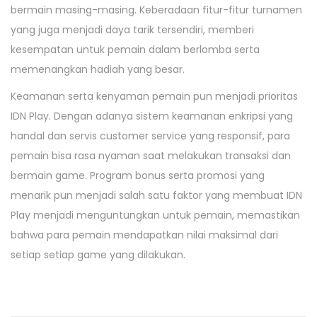
bermain masing-masing. Keberadaan fitur-fitur turnamen
yang juga menjadi daya tarik tersendiri, memberi
kesempatan untuk pemain dalam berlomba serta
memenangkan hadiah yang besar.
Keamanan serta kenyaman pemain pun menjadi prioritas
IDN Play. Dengan adanya sistem keamanan enkripsi yang
handal dan servis customer service yang responsif, para
pemain bisa rasa nyaman saat melakukan transaksi dan
bermain game. Program bonus serta promosi yang
menarik pun menjadi salah satu faktor yang membuat IDN
Play menjadi menguntungkan untuk pemain, memastikan
bahwa para pemain mendapatkan nilai maksimal dari
setiap setiap game yang dilakukan.
P
P
M
r
e