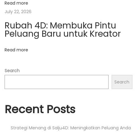
r
Read more
m
t
July 22, 2026
a
Rubah 4D: Membuka Pintu
i
i
Peluang Baru untuk Kreator
n
o
a
Read more
n
n
P
o
Search
k
Search
e
r
:
Recent Posts
D
i
Strategi Menang di Salju4D: Meningkatkan Peluang Anda
a