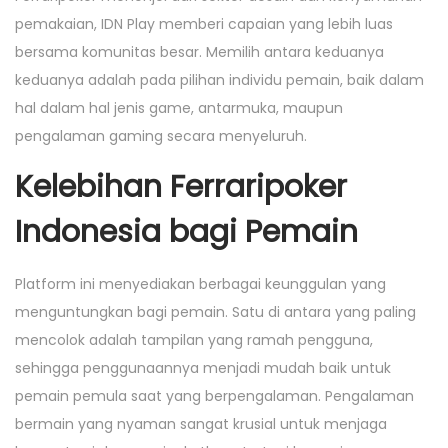
pemakaian, IDN Play memberi capaian yang lebih luas
bersama komunitas besar. Memilih antara keduanya
keduanya adalah pada pilihan individu pemain, baik dalam
hal dalam hal jenis game, antarmuka, maupun
pengalaman gaming secara menyeluruh.
Kelebihan Ferraripoker
Indonesia bagi Pemain
Platform ini menyediakan berbagai keunggulan yang
menguntungkan bagi pemain. Satu di antara yang paling
mencolok adalah tampilan yang ramah pengguna,
sehingga penggunaannya menjadi mudah baik untuk
pemain pemula saat yang berpengalaman. Pengalaman
bermain yang nyaman sangat krusial untuk menjaga