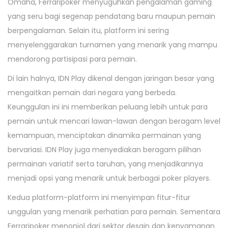
Omaha, Ferraripoker menyuguhkan pengalaman gaming
yang seru bagi segenap pendatang baru maupun pemain
berpengalaman. Selain itu, platform ini sering
menyelenggarakan turnamen yang menarik yang mampu
mendorong partisipasi para pemain.
Di lain halnya, IDN Play dikenal dengan jaringan besar yang
mengaitkan pemain dari negara yang berbeda.
Keunggulan ini ini memberikan peluang lebih untuk para
pemain untuk mencari lawan-lawan dengan beragam level
kemampuan, menciptakan dinamika permainan yang
bervariasi. IDN Play juga menyediakan beragam pilihan
permainan variatif serta taruhan, yang menjadikannya
menjadi opsi yang menarik untuk berbagai poker players.
Kedua platform-platform ini menyimpan fitur-fitur
unggulan yang menarik perhatian para pemain. Sementara
Ferraripoker menonjol dari sektor desain dan kenyamanan