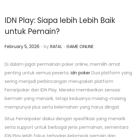
IDN Play: Siapa lebih Lebih Baik
untuk Pemain?
.
.
P
P
February 5, 2026
by
RAf4L
GAME ONLINE
o
o
s
s
Di dalam jagat permainan poker online, memilih amat
t
t
penting untuk semua peserta.
idn poker
Dua platform yang
e
e
sering menjadi perbincangan merupakan platform
d
d
Ferraripoker dan IDN Play. Mereka memberikan sensasi
o
i
bermain yang menarik, tetapi keduanya masing-masing
n
n
mempunyai plus serta kelemahan yang harus diingat.
Situs Ferraripoker diakui dengan spesifikasi yang menarik
serta support untuk berbagai jenis permainan, sementara
IDN Play lebih fokus terhadap kelompok pemain dan