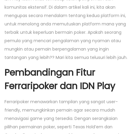
komunitas ekstensif. Di dalam artikel kali ini, kita akan
mengupas secara mendalam tentang kedua platform ini,
untuk menolong anda memutuskan platform mana yang
terbaik untuk keperluan bermain poker. Apakah seorang
pemula yang mencari pengalaman yang nyaman atau
mungkin atau pemain berpengalaman yang ingin
tantangan yang lebih?? Mari kita semua telusuri lebih jauh.
Pembandingan Fitur
Ferraripoker dan IDN Play
Ferraripoker menawarkan tampilan yang sangat user-
friendly, memungkinkan pemain agar secara mudah
menavigasi game yang tersedia. Dengan serangkaian
pilihan permainan poker, seperti Texas Hold’em dan