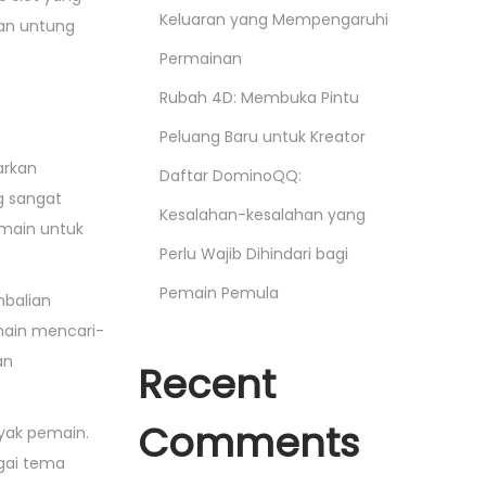
Keluaran yang Mempengaruhi
an untung
Permainan
Rubah 4D: Membuka Pintu
Peluang Baru untuk Kreator
arkan
Daftar DominoQQ:
g sangat
Kesalahan-kesalahan yang
rmain untuk
Perlu Wajib Dihindari bagi
Pemain Pemula
mbalian
main mencari-
an
Recent
Comments
nyak pemain.
gai tema