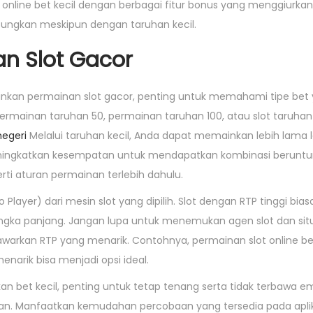
nline bet kecil dengan berbagai fitur bonus yang menggiurkan
ungkan meskipun dengan taruhan kecil.
an Slot Gacor
kan permainan slot gacor, penting untuk memahami tipe bet
 permainan taruhan 50, permainan taruhan 100, atau slot taruha
 negeri
Melalui taruhan kecil, Anda dapat memainkan lebih lama l
meningkatkan kesempatan untuk mendapatkan kombinasi beruntu
i aturan permainan terlebih dahulu.
Player) dari mesin slot yang dipilih. Slot dengan RTP tinggi bia
ngka panjang. Jangan lupa untuk menemukan agen slot dan situ
rkan RTP yang menarik. Contohnya, permainan slot online be
narik bisa menjadi opsi ideal.
 bet kecil, penting untuk tetap tenang serta tidak terbawa e
ahan. Manfaatkan kemudahan percobaan yang tersedia pada apli