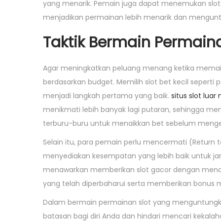
yang menarik. Pemain juga dapat menemukan slot o
menjadikan permainan lebih menarik dan mengunt
Taktik Bermain Permain
Agar meningkatkan peluang menang ketika memain
berdasarkan budget. Memilih slot bet kecil seperti
menjadi langkah pertama yang baik.
situs slot luar
menikmati lebih banyak lagi putaran, sehingga 
terburu-buru untuk menaikkan bet sebelum mengert
Selain itu, para pemain perlu mencermati (Return to 
menyediakan kesempatan yang lebih baik untuk ja
menawarkan memberikan slot gacor dengan menawa
yang telah diperbaharui serta memberikan bonus me
Dalam bermain permainan slot yang menguntungkan
batasan bagi diri Anda dan hindari mencari kekal