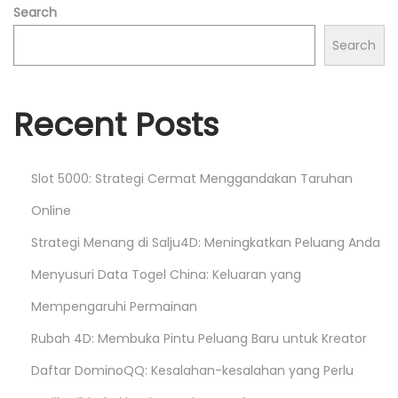
i
Search
h
Search
i
n
Recent Posts
d
a
r
Slot 5000: Strategi Cermat Menggandakan Taruhan
i
Online
y
a
Strategi Menang di Salju4D: Meningkatkan Peluang Anda
n
Menyusuri Data Togel China: Keluaran yang
g
Mempengaruhi Permainan
d
a
Rubah 4D: Membuka Pintu Peluang Baru untuk Kreator
l
Daftar DominoQQ: Kesalahan-kesalahan yang Perlu
a