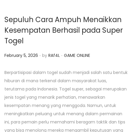
Sepuluh Cara Ampuh Menaikkan
Kesempatan Berhasil pada Super
Togel
.
.
P
P
February 5, 2026
by
RAf4L
GAME ONLINE
o
o
s
s
Berpartisipasi dalam togel sudah menjadi salah satu bentuk
t
t
hiburan di mana terkenal dalam masyarakat luas,
e
e
terutama pada Indonesia. Togel super, sebagai merupakan
d
d
jenis togel yang menarik perhatian, menawarkan
o
i
kesempatan menang yang menggoda. Namun, untuk
n
n
meningkatkan peluang untuk menang dalam permainan
ini, para pemain perlu memahami beragam taktik dan tips
yang bisa menolong mereka mengambil keputusan yang